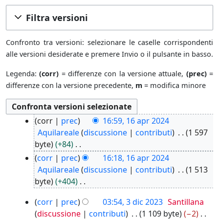
Filtra versioni
Confronto tra versioni: selezionare le caselle corrispondenti
alle versioni desiderate e premere Invio o il pulsante in basso.
Legenda:
(corr)
= differenze con la versione attuale,
(prec)
=
differenze con la versione precedente,
m
= modifica minore
1
corr
prec
16:59, 16 apr 2024
6
Aquilareale
discussione
contributi
1 597
a
byte
+84
p
N
corr
prec
16:18, 16 apr 2024
r
e
Aquilareale
discussione
contributi
1 513
2
s
byte
+404
0
s
N
2
3
corr
prec
03:54, 3 dic 2023
Santillana
u
e
4
d
discussione
contributi
1 109 byte
−2
n
s