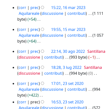
i
N
o
s
1
c
corr
prec
15:22, 16 mar 2023
e
g
u
6
2
Aquilareale
discussione
contributi
1 111
s
g
n
m
0
byte
+54
s
e
o
a
2
N
u
t
g
1
r
3
corr
prec
19:55, 15 mar 2023
e
n
t
g
5
2
Aquilareale
discussione
contributi
1 057
s
o
o
m
e
0
byte
+64
s
g
d
a
t
2
N
u
g
3
e
r
3
t
corr
prec
22:14, 30 ago 2022
Santillana
e
n
e
0
l
2
o
discussione
contributi
993 byte
−1
s
o
a
t
0
l
d
N
s
g
3
g
t
2
corr
prec
18:28, 3 lug 2022
Santillana
a
e
e
u
g
l
o
3
o
discussione
contributi
994 byte
0
m
l
s
n
u
e
2
d
N
o
l
s
o
2
g
t
corr
prec
17:01, 23 set 2020
0
e
e
d
a
u
g
3
2
t
2
Aquilareale
discussione
contributi
994
l
s
i
m
n
s
g
0
2
o
byte
+422
l
s
f
o
o
e
e
2
d
N
corr
prec
16:53, 23 set 2020
a
u
i
d
g
t
t
2
e
e
Aquilareale
discussione
contributi
572
m
n
c