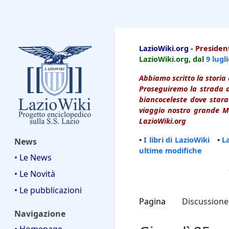
LazioWiki
LazioWiki.org
-
President
LazioWiki.org, dal
9 lugl
Abbiamo scritto la storia 
Proseguiremo la strada d
biancoceleste dove starai
viaggio nostro grande Ma
LazioWiki.org
•
I libri di LazioWiki
•
L
News
ultime modifiche
• Le News
• Le Novità
• Le pubblicazioni
Pagina
Discussione
Navigazione