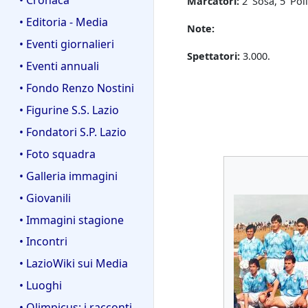
Marcatori:
2' Sosa, 5' Poli
• Editoria - Media
Note:
• Eventi giornalieri
Spettatori:
3.000.
• Eventi annuali
• Fondo Renzo Nostini
• Figurine S.S. Lazio
• Fondatori S.P. Lazio
• Foto squadra
• Galleria immagini
• Giovanili
• Immagini stagione
• Incontri
• LazioWiki sui Media
• Luoghi
• Olimpicus: i racconti