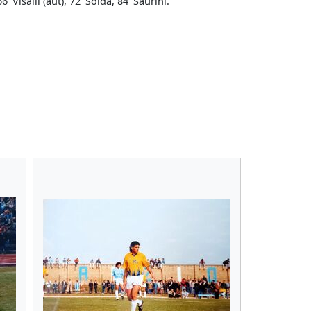
' Visalli (aut), 72' Soldà, 84' Saurini.