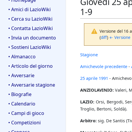
Giovedì 25 ap
• Homepage
1-9
• Amici di LazioWiki
• Cerca su LazioWiki
• Contatta LazioWiki
Versione del 16 
• Invia un documento
(
diff
)
← Versione
• Sostieni LazioWiki
Stagione
• Almanacco
• Articolo del giorno
Amichevole precedente
-
• Avversarie
25 aprile
1991
- Amichevo
• Avversarie stagione
ANZIOLAVINIO:
Valeri, M
• Biografie
LAZIO:
Orsi, Bergodi, Ser
• Calendario
Troglio, Bertoni, Soldà).
• Campi di gioco
Arbitro:
sig. De Santis (Tiv
• Competizioni
• Cronaca