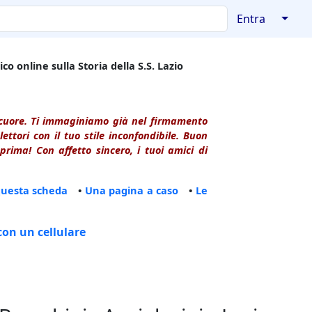
↓
Entra
co online sulla Storia della S.S. Lazio
l cuore. Ti immaginiamo già nel firmamento
ttori con il tuo stile inconfondibile. Buon
rima! Con affetto sincero, i tuoi amici di
questa scheda
•
Una pagina a caso
•
Le
con un cellulare