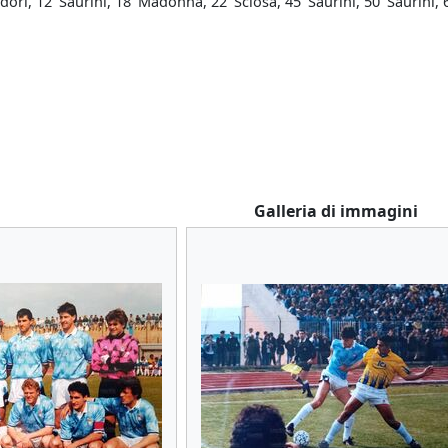
dori, 12' Saurini, 18' Madonna, 22' Sclosa, 45' Saurini, 50' Saurini, 66
Galleria di immagini