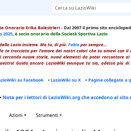
e Onorario Erika Balestrieri
- Dal 2007 il primo sito enciclopedi
io
2025
, è socio onorario della Società Sportiva Lazio
della Lazio insieme. Ma tu, di più.
Fabio
per sempre...
a te tracciata per l'amore dei nostri colori che tu amavi con i
 cercando nuove storie, nuovi elementi da poter raccontare ai le
estro! Guida ancora LazioWiki ovunque tu sia, adesso più di p
azioWiki su Facebook
•
LazioWiki su X
•
Pagine collegate a 
•
Nota per i lettori di LazioWiki.org che accedono al sito 
Azioni
Strumenti