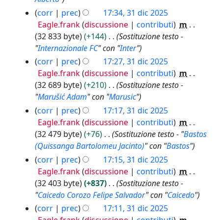
corr
prec
17:34, 31 dic 2025
Eagle.frank
discussione
contributi
m
32 833 byte
+144
Sostituzione testo -
"
Internazionale FC
" con "
Inter
"
corr
prec
17:27, 31 dic 2025
Eagle.frank
discussione
contributi
m
32 689 byte
+210
Sostituzione testo -
"
Marušić Adam
" con "
Marusic
"
corr
prec
17:17, 31 dic 2025
Eagle.frank
discussione
contributi
m
32 479 byte
+76
Sostituzione testo - "
Bastos
(Quissanga Bartolomeu Jacinto)
" con "
Bastos
"
corr
prec
17:15, 31 dic 2025
Eagle.frank
discussione
contributi
m
32 403 byte
+837
Sostituzione testo -
"
Caicedo Corozo Felipe Salvador
" con "
Caicedo
"
corr
prec
17:11, 31 dic 2025