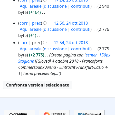
corr
prec
17:24, 25 ott 2018
m
g
a
l
f
o
Aquilareale
discussione
contributi
2 940
o
e
l
i
d
byte
+164
d
t
a
c
e
N
2
i
t
corr
prec
12:56, 24 ott 2018
m
a
l
e
4
f
o
Aquilareale
discussione
contributi
2 776
o
l
s
o
i
d
byte
+1
d
a
s
t
c
e
N
i
corr
prec
12:54, 24 ott 2018
m
u
t
a
l
e
f
Aquilareale
discussione
contributi
2 775
o
n
2
l
s
i
byte
+2 775
Creata pagina con "
center|150px
d
o
0
a
s
c
Stagione
[[Giovedì 4 ottobre 2018 - Francoforte,
i
g
1
m
u
a
Commerzbank Arena - Eintracht Frankfurt-Lazio 4-
f
g
8
o
n
1|Turno precedente]..."
i
e
d
o
c
t
i
g
a
t
f
g
o
i
e
d
c
t
e
a
t
l