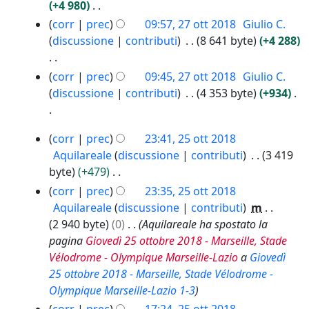
o
d
o
m
e
c
+4 980
o
s
l
t
i
d
o
t
N
a
g
corr
prec
09:57, 27 ott 2018
Giulio C.
u
a
t
f
e
d
t
e
g
discussione
contributi
8 641 byte
+4 288
n
2
m
i
l
i
o
s
e
o
0
o
c
l
f
d
s
t
N
g
corr
prec
09:45, 27 ott 2018
Giulio C.
1
d
a
a
i
e
u
t
e
g
discussione
contributi
4 353 byte
+934
8
i
m
c
l
n
o
s
e
f
o
a
l
o
d
s
t
N
i
d
2
a
g
corr
prec
23:41, 25 ott 2018
e
u
t
e
c
i
5
m
g
Aquilareale
discussione
contributi
3 419
l
n
o
s
a
o
f
o
e
byte
+479
l
o
d
s
t
i
d
t
N
a
g
corr
prec
23:35, 25 ott 2018
e
u
t
c
i
t
e
m
g
Aquilareale
discussione
contributi
m
l
n
2
a
f
o
s
o
e
2 940 byte
0
Aquilareale ha spostato la
l
o
0
i
d
s
d
t
pagina
Giovedì 25 ottobre 2018 - Marseille, Stade
a
g
1
c
e
u
i
t
Vélodrome - Olympique Marseille-Lazio
a
Giovedì
m
g
8
a
l
n
f
o
25 ottobre 2018 - Marseille, Stade Vélodrome -
o
e
l
o
i
d
Olympique Marseille-Lazio 1-3
d
t
a
g
c
e
i
t