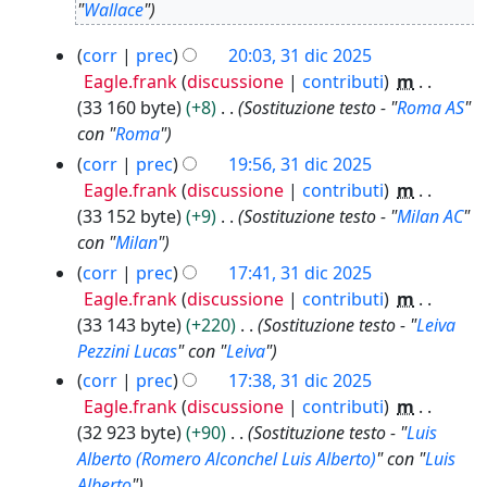
2
"
Wallace
"
0
2
3
corr
prec
20:03, 31 dic 2025
6
1
Eagle.frank
discussione
contributi
m
d
33 160 byte
+8
Sostituzione testo - "
Roma AS
"
i
con "
Roma
"
c
corr
prec
19:56, 31 dic 2025
2
Eagle.frank
discussione
contributi
m
0
33 152 byte
+9
Sostituzione testo - "
Milan AC
"
2
con "
Milan
"
5
corr
prec
17:41, 31 dic 2025
Eagle.frank
discussione
contributi
m
33 143 byte
+220
Sostituzione testo - "
Leiva
Pezzini Lucas
" con "
Leiva
"
corr
prec
17:38, 31 dic 2025
Eagle.frank
discussione
contributi
m
32 923 byte
+90
Sostituzione testo - "
Luis
Alberto (Romero Alconchel Luis Alberto)
" con "
Luis
Alberto
"