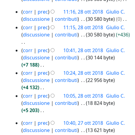
e
2
s
N
o
t
0
2
corr
prec
11:16, 28 ott 2018
Giulio C.
s
e
g
t
1
8
discussione
contributi
30 580 byte
0
u
s
g
8
o
o
N
n
corr
prec
11:15, 28 ott 2018
Giulio C.
s
e
d
t
e
o
discussione
contributi
30 580 byte
+436
u
t
e
t
s
g
n
t
l
2
s
g
N
o
corr
prec
10:41, 28 ott 2018
Giulio C.
o
0
l
u
e
e
g
discussione
contributi
30 144 byte
d
1
a
n
t
s
g
+7 188
e
8
m
o
t
s
e
N
l
corr
prec
10:24, 28 ott 2018
Giulio C.
o
g
o
u
t
e
l
discussione
contributi
22 956 byte
d
g
d
n
t
s
a
+4 132
i
e
e
o
o
s
m
N
f
corr
prec
10:05, 28 ott 2018
Giulio C.
t
l
g
d
u
o
e
i
discussione
contributi
18 824 byte
t
l
g
e
n
d
s
c
+5 203
o
a
e
l
o
i
s
N
a
d
m
t
2
l
g
f
corr
prec
10:40, 27 ott 2018
Giulio C.
u
e
e
o
7
t
a
g
i
discussione
contributi
13 621 byte
n
s
l