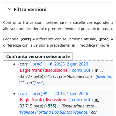
Filtra versioni
Confronto tra versioni: selezionare le caselle corrispondenti
alle versioni desiderate e premere Invio o il pulsante in basso.
Legenda:
(corr)
= differenze con la versione attuale,
(prec)
=
differenze con la versione precedente,
m
= modifica minore
2
corr
prec
20:25, 2 gen 2026
g
Eagle.frank
discussione
contributi
m
e
33 727 byte
+12
Sostituzione testo - "
Juventus
n
FC
" con "
Juve
"
2
1
0
corr
prec
20:15, 1 gen 2026
g
2
Eagle.frank
discussione
contributi
m
e
6
33 715 byte
+555
Sostituzione testo -
n
"
Wallace (Fortuna Dos Santos Wallace)
" con