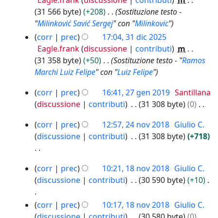
Eagle.frank
discussione
contributi
m
31 566 byte
+208
Sostituzione testo -
"
Milinković Savić Sergej
" con "
Milinkovic
"
corr
prec
17:04, 31 dic 2025
Eagle.frank
discussione
contributi
m
31 358 byte
+50
Sostituzione testo - "
Ramos
Marchi Luiz Felipe
" con "
Luiz Felipe
"
2
corr
prec
16:41, 27 gen 2019
Santillana
7
discussione
contributi
31 308 byte
0
g
N
2
e
corr
prec
12:57, 24 nov 2018
Giulio C.
e
4
n
discussione
contributi
31 308 byte
+718
s
n
2
s
o
0
N
u
1
v
1
corr
prec
10:21, 18 nov 2018
Giulio C.
e
n
8
2
9
discussione
contributi
30 590 byte
+10
s
o
n
0
s
g
o
1
N
corr
prec
10:17, 18 nov 2018
Giulio C.
u
g
v
8
e
discussione
contributi
30 580 byte
0
n