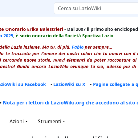
e Onorario Erika Balestrieri
- Dal 2007 il primo sito enciclopedi
io
2025
, è socio onorario della Società Sportiva Lazio
della Lazio insieme. Ma tu, di più.
Fabio
per sempre...
a te tracciata per l'amore dei nostri colori che tu amavi con i
 cercando nuove storie, nuovi elementi da poter raccontare ai le
estro! Guida ancora LazioWiki ovunque tu sia, adesso più di p
azioWiki su Facebook
•
LazioWiki su X
•
Pagine collegate a 
•
Nota per i lettori di LazioWiki.org che accedono al sito 
Azioni
Strumenti