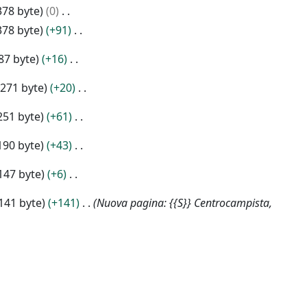
378 byte
0
378 byte
+91
87 byte
+16
271 byte
+20
251 byte
+61
190 byte
+43
147 byte
+6
141 byte
+141
Nuova pagina: {{S}} Centrocampista,