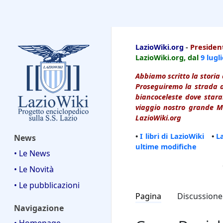
LazioWiki
LazioWiki.org
-
President
LazioWiki.org, dal
9 lugl
Abbiamo scritto la storia 
Proseguiremo la strada d
biancoceleste dove starai
viaggio nostro grande Ma
LazioWiki.org
•
I libri di LazioWiki
•
L
News
ultime modifiche
• Le News
• Le Novità
• Le pubblicazioni
Pagina
Discussione
Navigazione