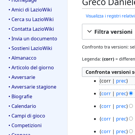
Greco Daniel
• Homepage
• Amici di LazioWiki
Visualizza i registri relat
• Cerca su LazioWiki
• Contatta LazioWiki
Filtra versioni
• Invia un documento
Confronto tra versioni: se
• Sostieni LazioWiki
• Almanacco
Legenda:
(corr)
= differen
• Articolo del giorno
• Avversarie
1
corr
prec
8
• Avversarie stagione
N
3
d
corr
prec
e
• Biografie
0
i
N
s
1
o
• Calendario
corr
prec
c
e
s
8
t
N
2
s
• Campi di gioco
u
1
d
corr
prec
t
e
0
s
n
7
• Competizioni
i
N
2
s
2
u
1
d
o
corr
prec
c
e
0
s
• Cronaca