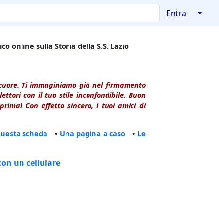
↓
Entra
co online sulla Storia della S.S. Lazio
l cuore. Ti immaginiamo già nel firmamento
ttori con il tuo stile inconfondibile. Buon
rima! Con affetto sincero, i tuoi amici di
questa scheda
•
Una pagina a caso
•
Le
con un cellulare