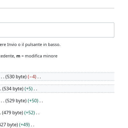
re Invio o il pulsante in basso.
ecedente,
m
= modifica minore
530 byte
−4
534 byte
+5
529 byte
+50
479 byte
+52
427 byte
+49