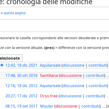
e: cronologia delle modifiche
ivi a questa pagina
lezionare le caselle corrispondenti alle versioni desiderate e preme
ze con la versione attuale,
(prec)
= differenze con la versione pr
12:43, 18 dic 2021
Aquilareale
discussione
contributi
17:48, 30 ott 2018
Santillana
discussione
contributi
12:16, 18 dic 2012
Aquilareale
discussione
contributi
20:27, 17 dic 2012
Orso.free
discussione
contributi
08:15, 19 set 2011
Mauler
discussione
contributi