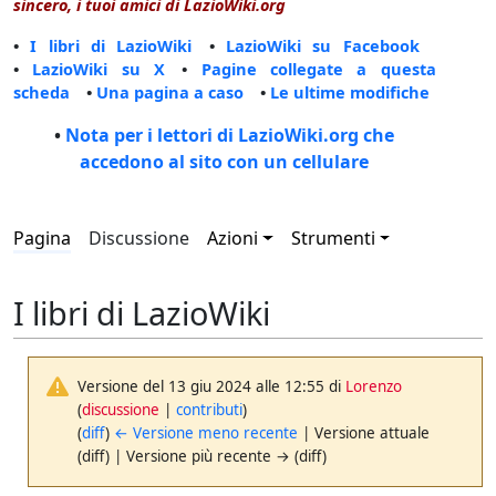
sincero, i tuoi amici di LazioWiki.org
•
I libri di LazioWiki
•
LazioWiki su Facebook
•
LazioWiki su X
•
Pagine collegate a questa
scheda
•
Una pagina a caso
•
Le ultime modifiche
•
Nota per i lettori di LazioWiki.org che
accedono al sito con un cellulare
Pagina
Discussione
Azioni
Strumenti
I libri di LazioWiki
Versione del 13 giu 2024 alle 12:55 di
Lorenzo
(
discussione
|
contributi
)
(
diff
)
← Versione meno recente
| Versione attuale
(diff) | Versione più recente → (diff)