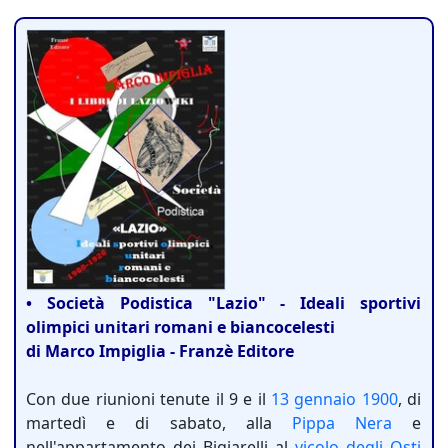
• Società Podistica "Lazio" - Ideali sportivi
olimpici unitari romani e biancocelesti
di Marco Impiglia - Franzè Editore
Con due riunioni tenute il 9 e il
13 gennaio
1900
, di
martedì e di sabato, alla
Pippa Nera
e
nell'appartamento dei Bigiarelli al
vicolo degli Osti