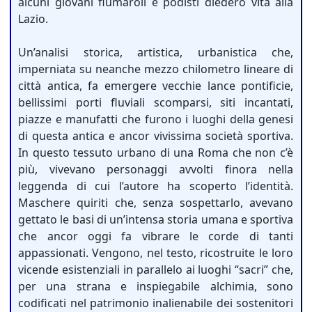
alcuni giovani fiumaroli e podisti diedero vita alla
Lazio.
Un’analisi storica, artistica, urbanistica che,
imperniata su neanche mezzo chilometro lineare di
città antica, fa emergere vecchie lance pontificie,
bellissimi porti fluviali scomparsi, siti incantati,
piazze e manufatti che furono i luoghi della genesi
di questa antica e ancor vivissima società sportiva.
In questo tessuto urbano di una Roma che non c’è
più, vivevano personaggi avvolti finora nella
leggenda di cui l’autore ha scoperto l’identità.
Maschere quiriti che, senza sospettarlo, avevano
gettato le basi di un’intensa storia umana e sportiva
che ancor oggi fa vibrare le corde di tanti
appassionati. Vengono, nel testo, ricostruite le loro
vicende esistenziali in parallelo ai luoghi “sacri” che,
per una strana e inspiegabile alchimia, sono
codificati nel patrimonio inalienabile dei sostenitori