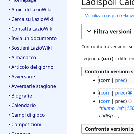
Ladispoli Cal
• Homepage
• Amici di LazioWiki
Visualizza i registri relat
• Cerca su LazioWiki
• Contatta LazioWiki
Filtra versioni
• Invia un documento
Confronto tra versioni: se
• Sostieni LazioWiki
• Almanacco
Legenda:
(corr)
= differen
• Articolo del giorno
• Avversarie
3
corr
prec
0
• Avversarie stagione
N
2
a
corr
prec
e
• Biografie
3
g
N
corr
prec
s
a
• Calendario
o
e
"
thumb|left|150p
s
g
2
s
• Campi di gioco
Ladisp..."
u
o
0
s
n
• Competizioni
2
2
u
o
0
• Cronaca