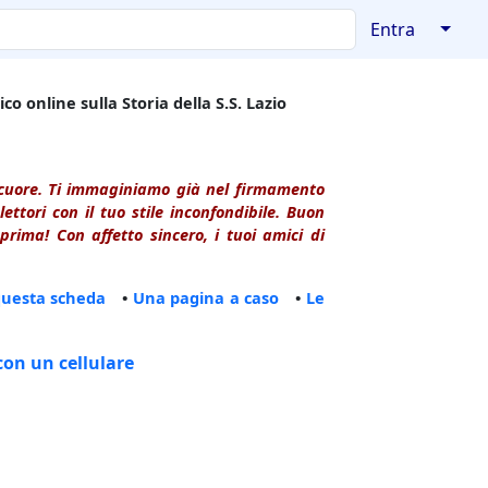
↓
Entra
co online sulla Storia della S.S. Lazio
l cuore. Ti immaginiamo già nel firmamento
ttori con il tuo stile inconfondibile. Buon
rima! Con affetto sincero, i tuoi amici di
questa scheda
•
Una pagina a caso
•
Le
con un cellulare