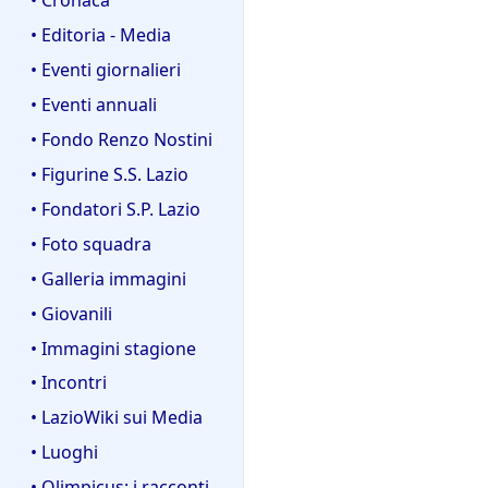
2
n
g
2
o
• Editoria - Media
g
2
g
e
• Eventi giornalieri
g
t
• Eventi annuali
e
t
t
• Fondo Renzo Nostini
o
t
d
• Figurine S.S. Lazio
o
e
• Fondatori S.P. Lazio
d
l
e
• Foto squadra
l
l
a
• Galleria immagini
l
m
• Giovanili
a
o
m
• Immagini stagione
d
o
i
• Incontri
d
f
• LazioWiki sui Media
i
i
f
• Luoghi
c
i
a
• Olimpicus: i racconti