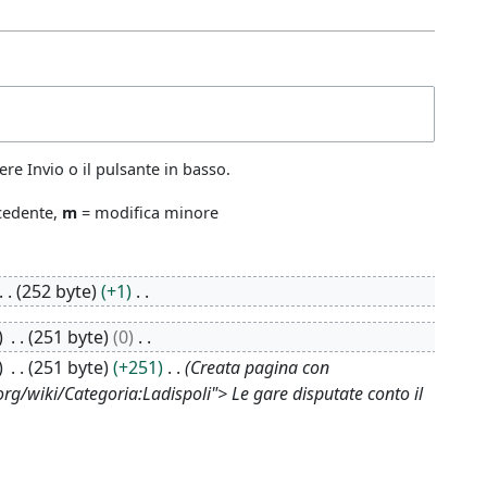
re Invio o il pulsante in basso.
ecedente,
m
= modifica minore
252 byte
+1
251 byte
0
251 byte
+251
Creata pagina con
rg/wiki/Categoria:Ladispoli"> Le gare disputate conto il