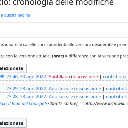
cio: cronologia delle modifiche
ivi a questa pagina
lezionare le caselle corrispondenti alle versioni desiderate e preme
ze con la versione attuale,
(prec)
= differenze con la versione pr
23:46, 30 ago 2022
Santillana
discussione
contributi
23:29, 23 ago 2022
Aquilareale
discussione
contributi
23:28, 23 ago 2022
Aquilareale
discussione
contributi
x|Il logo del Ladispoli
<html> <a href = "http://www.laziowiki.o