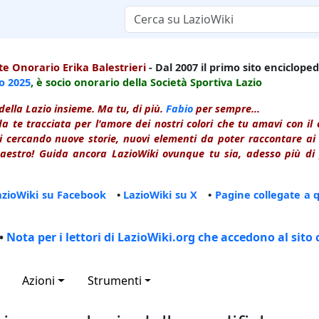
e Onorario Erika Balestrieri
- Dal 2007 il primo sito enciclopedi
io
2025
, è socio onorario della Società Sportiva Lazio
della Lazio insieme. Ma tu, di più.
Fabio
per sempre...
a te tracciata per l'amore dei nostri colori che tu amavi con i
 cercando nuove storie, nuovi elementi da poter raccontare ai le
estro! Guida ancora LazioWiki ovunque tu sia, adesso più di p
azioWiki su Facebook
•
LazioWiki su X
•
Pagine collegate a 
•
Nota per i lettori di LazioWiki.org che accedono al sito 
Azioni
Strumenti