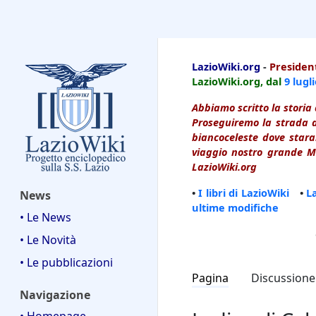
LazioWiki
LazioWiki.org
-
President
LazioWiki.org, dal
9 lugl
Abbiamo scritto la storia 
Proseguiremo la strada d
biancoceleste dove starai
viaggio nostro grande Ma
LazioWiki.org
•
I libri di LazioWiki
•
L
News
ultime modifiche
• Le News
• Le Novità
• Le pubblicazioni
Pagina
Discussione
Navigazione