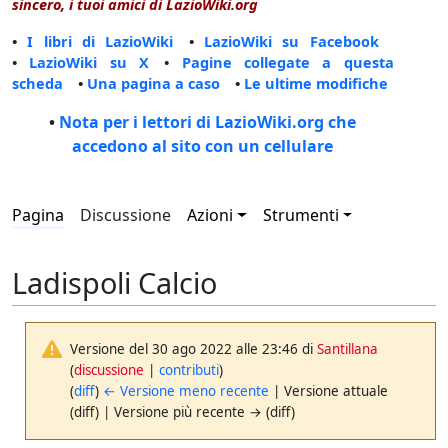
sincero, i tuoi amici di LazioWiki.org
•
I libri di LazioWiki
•
LazioWiki su Facebook
•
LazioWiki su X
•
Pagine collegate a questa
scheda
•
Una pagina a caso
•
Le ultime modifiche
•
Nota per i lettori di LazioWiki.org che
accedono al sito con un cellulare
Pagina
Discussione
Azioni
Strumenti
Ladispoli Calcio
Versione del 30 ago 2022 alle 23:46 di
Santillana
(
discussione
|
contributi
)
(
diff
)
← Versione meno recente
| Versione attuale
(diff) | Versione più recente → (diff)