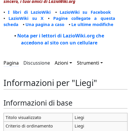
sincero, i tuoi amici di LazioWiki.org
•
I libri di LazioWiki
•
LazioWiki su Facebook
•
LazioWiki su X
•
Pagine collegate a questa
scheda
•
Una pagina a caso
•
Le ultime modifiche
•
Nota per i lettori di LazioWiki.org che
accedono al sito con un cellulare
Pagina
Discussione
Azioni
Strumenti
Informazioni per "Liegi"
Informazioni di base
Titolo visualizzato
Liegi
Criterio di ordinamento
Liegi