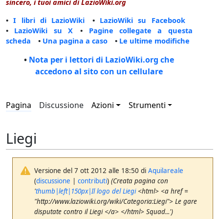
sincero, i tuoi amici di LazioWiki.org
•
I libri di LazioWiki
•
LazioWiki su Facebook
•
LazioWiki su X
•
Pagine collegate a questa
scheda
•
Una pagina a caso
•
Le ultime modifiche
•
Nota per i lettori di LazioWiki.org che
accedono al sito con un cellulare
Pagina
Discussione
Azioni
Strumenti
Liegi
Versione del 7 ott 2012 alle 18:50 di
Aquilareale
(
discussione
|
contributi
)
(Creata pagina con
'
thumb|left|150px|Il logo del Liegi
<html> <a href =
"http://www.laziowiki.org/wiki/Categoria:Liegi"> Le gare
disputate contro il Liegi </a> </html> Squad...')