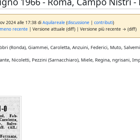
ugno 1966 - Roma, Campo Nistri - 
nov 2024 alle 17:38 di
Aquilareale
(
discussione
|
contributi
)
 meno recente
| Versione attuale (diff) | Versione più recente → (diff)
bbri (Ronda), Giammei, Caroletta, Anzuini, Federici, Muto, Salvemin
te, Nicoletti, Pezzini (Sarnacchiaro), Miele, Regina, ngrisani, Imp