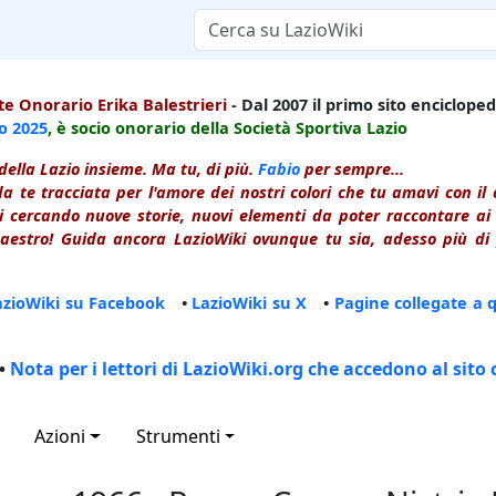
e Onorario Erika Balestrieri
- Dal 2007 il primo sito enciclopedi
io
2025
, è socio onorario della Società Sportiva Lazio
della Lazio insieme. Ma tu, di più.
Fabio
per sempre...
a te tracciata per l'amore dei nostri colori che tu amavi con i
 cercando nuove storie, nuovi elementi da poter raccontare ai le
estro! Guida ancora LazioWiki ovunque tu sia, adesso più di p
azioWiki su Facebook
•
LazioWiki su X
•
Pagine collegate a 
•
Nota per i lettori di LazioWiki.org che accedono al sito 
Azioni
Strumenti