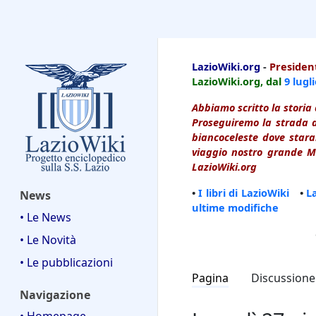
LazioWiki
LazioWiki.org
-
President
LazioWiki.org, dal
9 lugl
Abbiamo scritto la storia 
Proseguiremo la strada d
biancoceleste dove starai
viaggio nostro grande Ma
LazioWiki.org
•
I libri di LazioWiki
•
L
News
ultime modifiche
• Le News
• Le Novità
• Le pubblicazioni
Pagina
Discussione
Navigazione