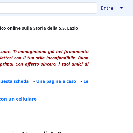
↓
Entra
co online sulla Storia della S.S. Lazio
l cuore. Ti immaginiamo già nel firmamento
ttori con il tuo stile inconfondibile. Buon
rima! Con affetto sincero, i tuoi amici di
questa scheda
•
Una pagina a caso
•
Le
con un cellulare