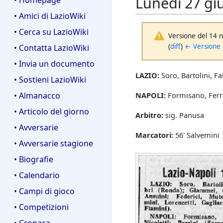
Lunedì 27 gi
• Homepage
• Amici di LazioWiki
• Cerca su LazioWiki
Versione del 14 
(
diff
)
← Versione
• Contatta LazioWiki
• Invia un documento
LAZIO:
Soro, Bartolini, Fa
• Sostieni LazioWiki
• Almanacco
NAPOLI:
Formisano, Ferran
• Articolo del giorno
Arbitro:
sig. Panusa
• Avversarie
Marcatori:
56' Salvemini
• Avversarie stagione
• Biografie
• Calendario
• Campi di gioco
• Competizioni
• Cronaca