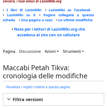
sincero, i tuoi amici di LazioWiki.org
•
I libri di LazioWiki
•
LazioWiki su Facebook
•
LazioWiki su X
•
Pagine collegate a questa
scheda
•
Una pagina a caso
•
Le ultime modifiche
•
Nota per i lettori di LazioWiki.org che
accedono al sito con un cellulare
Pagina
Discussione
Azioni
Strumenti
Maccabi Petah Tikva:
cronologia delle modifiche
Visualizza i registri relativi a questa pagina
Filtra versioni