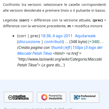
Confronto tra versioni: selezionare le caselle corrispondenti
alle versioni desiderate e premere Invio o il pulsante in basso.
Legenda:
(corr)
= differenze con la versione attuale,
(prec)
=
differenze con la versione precedente,
m
= modifica minore
4
corr
prec
18:38, 4 ago 2011
Aquilareale
a
discussione
contributi
348 byte
+348
g
Creata pagina con '
thumb|left|150px|Il logo del
o
Maccabi Petah Tikva
<html> <a href =
2
"http://www.laziowiki.org/wiki/Categoria:Maccabi
0
Petah Tikva"> Le gare dis...'
1
1