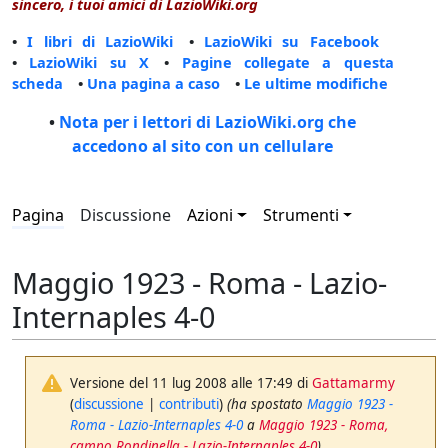
sincero, i tuoi amici di LazioWiki.org
•
I libri di LazioWiki
•
LazioWiki su Facebook
•
LazioWiki su X
•
Pagine collegate a questa
scheda
•
Una pagina a caso
•
Le ultime modifiche
•
Nota per i lettori di LazioWiki.org che
accedono al sito con un cellulare
Pagina
Discussione
Azioni
Strumenti
Maggio 1923 - Roma - Lazio-
Internaples 4-0
Versione del 11 lug 2008 alle 17:49 di
Gattamarmy
(
discussione
|
contributi
)
(ha spostato
Maggio 1923 -
Roma - Lazio-Internaples 4-0
a
Maggio 1923 - Roma,
campo Rondinella - Lazio-Internaples 4-0
)