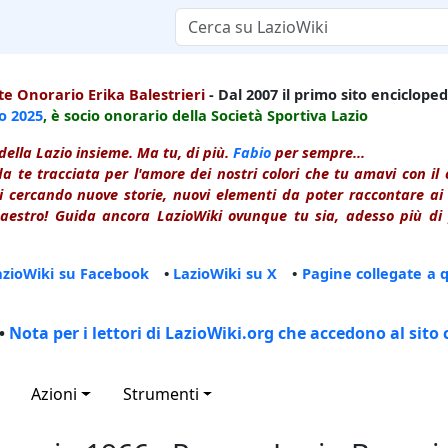
e Onorario Erika Balestrieri
- Dal 2007 il primo sito enciclopedi
io
2025
, è socio onorario della Società Sportiva Lazio
della Lazio insieme. Ma tu, di più.
Fabio
per sempre...
a te tracciata per l'amore dei nostri colori che tu amavi con i
 cercando nuove storie, nuovi elementi da poter raccontare ai le
estro! Guida ancora LazioWiki ovunque tu sia, adesso più di p
azioWiki su Facebook
•
LazioWiki su X
•
Pagine collegate a 
•
Nota per i lettori di LazioWiki.org che accedono al sito 
Azioni
Strumenti