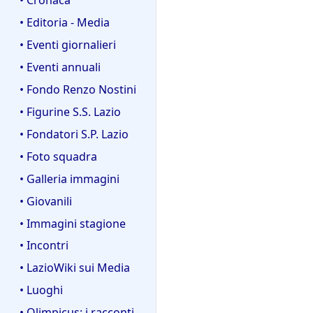
2
2
o
0
• Editoria - Media
2
g
0
• Eventi giornalieri
g
9
e
• Eventi annuali
t
• Fondo Renzo Nostini
t
• Figurine S.S. Lazio
o
d
• Fondatori S.P. Lazio
e
• Foto squadra
l
• Galleria immagini
l
a
• Giovanili
m
• Immagini stagione
o
• Incontri
d
i
• LazioWiki sui Media
f
• Luoghi
i
• Olimpicus: i racconti