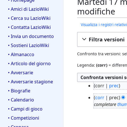
Martedì 17 m
• Homepage
modifiche
• Amici di LazioWiki
• Cerca su LazioWiki
Visualizza i registri relat
• Contatta LazioWiki
• Invia un documento
Filtra versioni
• Sostieni LazioWiki
Confronto tra versioni: se
• Almanacco
• Articolo del giorno
Legenda:
(corr)
= differen
• Avversarie
• Avversarie stagione
3
corr
prec
• Biografie
1
N
2
a
corr
prec
e
• Calendario
7
g
completare
thum
s
• Campi di gioco
f
o
s
e
2
• Competizioni
u
b
0
n
• Cronaca