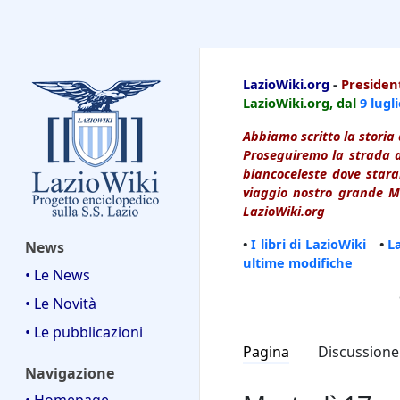
LazioWiki
LazioWiki.org
-
President
LazioWiki.org, dal
9 lugl
Abbiamo scritto la storia 
Proseguiremo la strada d
biancoceleste dove starai
viaggio nostro grande Ma
LazioWiki.org
•
I libri di LazioWiki
•
L
News
ultime modifiche
• Le News
• Le Novità
• Le pubblicazioni
Pagina
Discussione
Navigazione