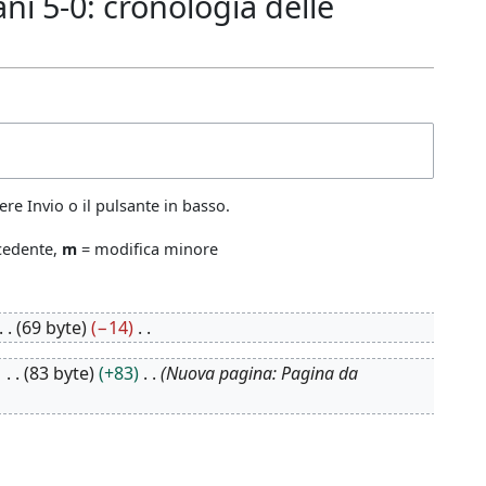
i 5-0: cronologia delle
re Invio o il pulsante in basso.
ecedente,
m
= modifica minore
69 byte
−14
83 byte
+83
Nuova pagina: Pagina da