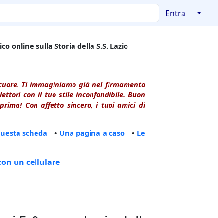
↓
Entra
co online sulla Storia della S.S. Lazio
l cuore. Ti immaginiamo già nel firmamento
ttori con il tuo stile inconfondibile. Buon
rima! Con affetto sincero, i tuoi amici di
questa scheda
•
Una pagina a caso
•
Le
con un cellulare