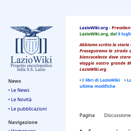
LazioWiki
LazioWiki.org
-
President
LazioWiki.org, dal
9 lugl
Abbiamo scritto la storia 
Proseguiremo la strada d
biancoceleste dove starai
viaggio nostro grande Ma
LazioWiki.org
•
I libri di LazioWiki
•
L
News
ultime modifiche
• Le News
• Le Novità
• Le pubblicazioni
Pagina
Discussione
Navigazione