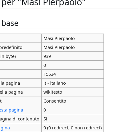
 per "Masi Pierpaolo"
i base
Masi Pierpaolo
predefinito
Masi Pierpaolo
in byte)
939
0
15534
lla pagina
it - italiano
ella pagina
wikitesto
t
Consentito
esta pagina
0
agina di contenuto
Sì
agina
0 (0 redirect; 0 non redirect)