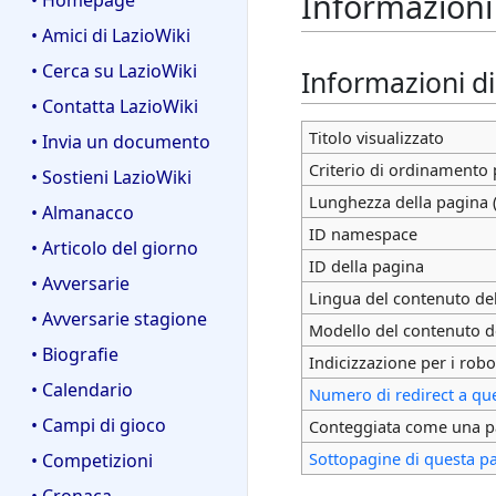
Informazioni
• Homepage
• Amici di LazioWiki
• Cerca su LazioWiki
Informazioni d
• Contatta LazioWiki
Titolo visualizzato
• Invia un documento
Criterio di ordinamento 
• Sostieni LazioWiki
Lunghezza della pagina (
• Almanacco
ID namespace
• Articolo del giorno
ID della pagina
• Avversarie
Lingua del contenuto de
• Avversarie stagione
Modello del contenuto d
• Biografie
Indicizzazione per i robo
• Calendario
Numero di redirect a qu
• Campi di gioco
Conteggiata come una p
Sottopagine di questa p
• Competizioni
• Cronaca