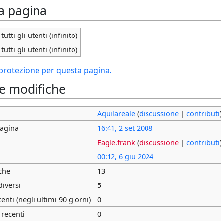
la pagina
tutti gli utenti (infinito)
tutti gli utenti (infinito)
i protezione per questa pagina.
le modifiche
Aquilareale
(
discussione
|
contributi
pagina
16:41, 2 set 2008
Eagle.frank
(
discussione
|
contributi
00:12, 6 giu 2024
che
13
diversi
5
nti (negli ultimi 90 giorni)
0
 recenti
0