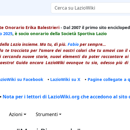
e Onorario Erika Balestrieri
- Dal 2007 il primo sito enciclopedi
io
2025
, è socio onorario della Società Sportiva Lazio
della Lazio insieme. Ma tu, di più.
Fabio
per sempre...
a te tracciata per l'amore dei nostri colori che tu amavi con i
 cercando nuove storie, nuovi elementi da poter raccontare ai le
estro! Guida ancora LazioWiki ovunque tu sia, adesso più di p
azioWiki su Facebook
•
LazioWiki su X
•
Pagine collegate a 
•
Nota per i lettori di LazioWiki.org che accedono al sito 
Azioni
Strumenti