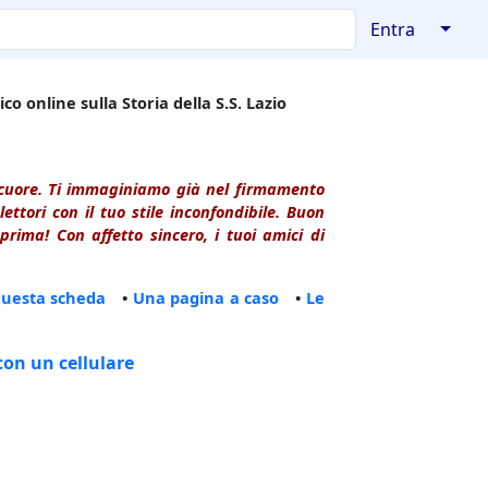
↓
Entra
co online sulla Storia della S.S. Lazio
l cuore. Ti immaginiamo già nel firmamento
ttori con il tuo stile inconfondibile. Buon
rima! Con affetto sincero, i tuoi amici di
questa scheda
•
Una pagina a caso
•
Le
con un cellulare