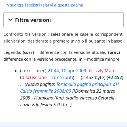
Visualizza i registri relativi a questa pagina
Filtra versioni
Confronto tra versioni: selezionare le caselle corrispondenti
alle versioni desiderate e premere Invio o il pulsante in basso.
Legenda:
(corr)
= differenze con la versione attuale,
(prec)
=
differenze con la versione precedente,
m
= modifica minore
1
corr
prec
21:44, 10 apr 2009
Grizzly Man
0
discussione
contributi
2 452 byte
+2 452
a
Nuova pagina:
Torna alla pagina principale del
p
Calcio femminile 2008/09
[[Domenica 22 marzo
r
2009 - Fiumicino (Rm), stadio Vincenzo Cetorelli -
2
Lazio-Edp Jesina 5-0|Tu...
0
0
9