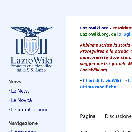
LazioWiki
LazioWiki.org
-
President
LazioWiki.org, dal
9 lugl
Abbiamo scritto la storia 
Proseguiremo la strada d
biancoceleste dove starai
viaggio nostro grande Ma
LazioWiki.org
•
I libri di LazioWiki
•
L
News
ultime modifiche
• Le News
• Le Novità
• Le pubblicazioni
Pagina
Discussione
Navigazione