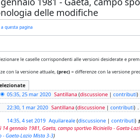
gennaio 1981 - Gaeta, campo sport
onologia delle modifiche
ivi a questa pagina
lezionare le caselle corrispondenti alle versioni desiderate e preme
ze con la versione attuale,
(prec)
= differenze con la versione pr
05:35, 25 mar 2020
Santillana
discussione
contributi
22:30, 1 mar 2020
Santillana
discussione
contributi
14:35, 4 set 2019
Aquilareale
discussione
contributi
 14 gennaio 1981, Gaeta, campo sportivo Riciniello - Gaeta-Lazi
lo - Gaeta-Lazio Mista 3-3