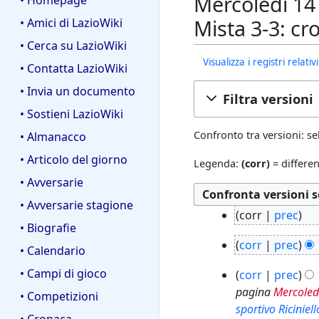
Mercoledì 14 
• Homepage
Mista 3-3: cr
• Amici di LazioWiki
• Cerca su LazioWiki
Visualizza i registri relat
• Contatta LazioWiki
• Invia un documento
Filtra versioni
• Sostieni LazioWiki
Confronto tra versioni: se
• Almanacco
• Articolo del giorno
Legenda:
(corr)
= differen
• Avversarie
• Avversarie stagione
2
corr
prec
• Biografie
5
N
1
m
corr
prec
e
• Calendario
m
a
N
s
4
• Campi di gioco
a
corr
prec
r
e
s
s
r
pagina
Mercoledì
2
s
• Competizioni
u
e
2
sportivo Riciniel
0
s
n
• Cronaca