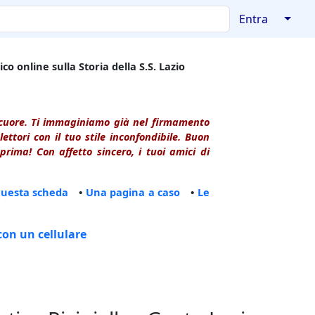
↓
Entra
co online sulla Storia della S.S. Lazio
l cuore. Ti immaginiamo già nel firmamento
ttori con il tuo stile inconfondibile. Buon
rima! Con affetto sincero, i tuoi amici di
questa scheda
•
Una pagina a caso
•
Le
con un cellulare