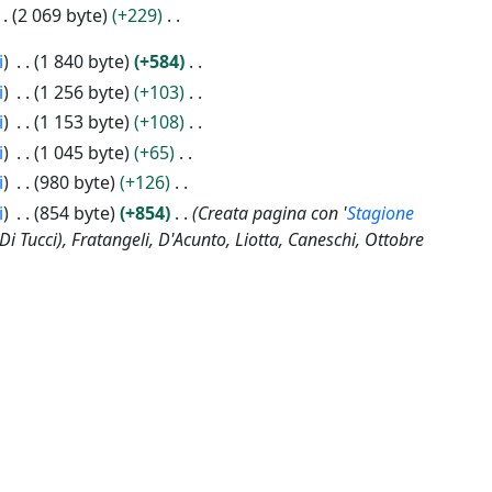
2 069 byte
+229
i
1 840 byte
+584
i
1 256 byte
+103
i
1 153 byte
+108
i
1 045 byte
+65
i
980 byte
+126
i
854 byte
+854
Creata pagina con '
Stagione
 Di Tucci), Fratangeli, D'Acunto, Liotta, Caneschi, Ottobre