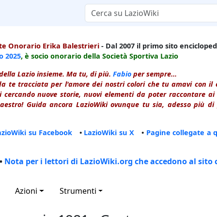
e Onorario Erika Balestrieri
- Dal 2007 il primo sito enciclopedi
io
2025
, è socio onorario della Società Sportiva Lazio
della Lazio insieme. Ma tu, di più.
Fabio
per sempre...
a te tracciata per l'amore dei nostri colori che tu amavi con i
 cercando nuove storie, nuovi elementi da poter raccontare ai le
estro! Guida ancora LazioWiki ovunque tu sia, adesso più di p
azioWiki su Facebook
•
LazioWiki su X
•
Pagine collegate a 
•
Nota per i lettori di LazioWiki.org che accedono al sito 
Azioni
Strumenti