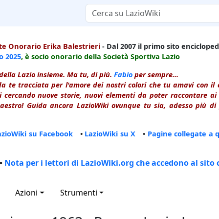
e Onorario Erika Balestrieri
- Dal 2007 il primo sito enciclopedi
io
2025
, è socio onorario della Società Sportiva Lazio
della Lazio insieme. Ma tu, di più.
Fabio
per sempre...
a te tracciata per l'amore dei nostri colori che tu amavi con i
 cercando nuove storie, nuovi elementi da poter raccontare ai le
estro! Guida ancora LazioWiki ovunque tu sia, adesso più di p
azioWiki su Facebook
•
LazioWiki su X
•
Pagine collegate a 
•
Nota per i lettori di LazioWiki.org che accedono al sito 
Azioni
Strumenti