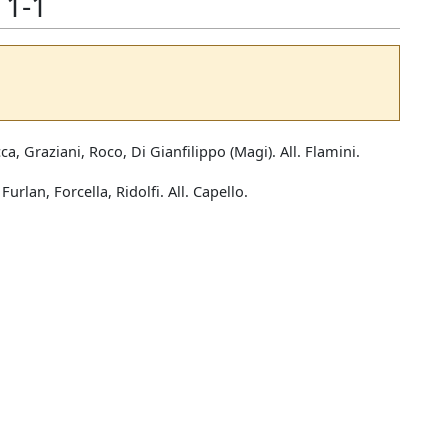
 1-1
ca, Graziani, Roco, Di Gianfilippo (Magi). All. Flamini.
urlan, Forcella, Ridolfi. All. Capello.