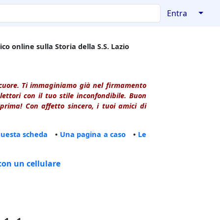
↓
Entra
co online sulla Storia della S.S. Lazio
l cuore. Ti immaginiamo già nel firmamento
ttori con il tuo stile inconfondibile. Buon
rima! Con affetto sincero, i tuoi amici di
questa scheda
•
Una pagina a caso
•
Le
con un cellulare