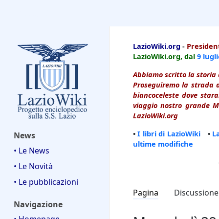
LazioWiki
LazioWiki.org
-
President
LazioWiki.org, dal
9 lugl
Abbiamo scritto la storia 
Proseguiremo la strada d
biancoceleste dove starai
viaggio nostro grande Ma
LazioWiki.org
•
I libri di LazioWiki
•
L
News
ultime modifiche
• Le News
• Le Novità
• Le pubblicazioni
Pagina
Discussione
Navigazione