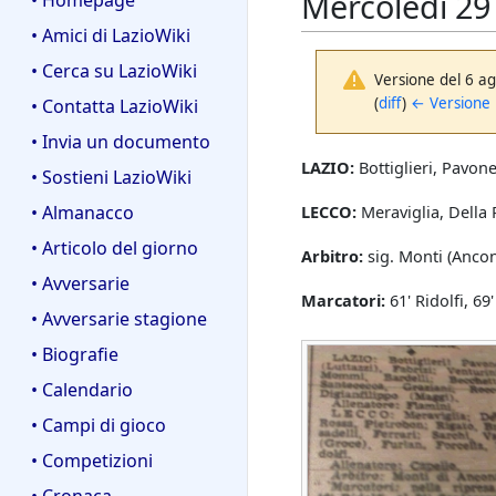
Mercoledì 29
• Homepage
• Amici di LazioWiki
• Cerca su LazioWiki
Versione del 6 a
(
diff
)
← Versione
• Contatta LazioWiki
• Invia un documento
LAZIO:
Bottiglieri, Pavone
• Sostieni LazioWiki
• Almanacco
LECCO:
Meraviglia, Della R
• Articolo del giorno
Arbitro:
sig. Monti (Ancon
• Avversarie
Marcatori:
61' Ridolfi, 69
• Avversarie stagione
• Biografie
• Calendario
• Campi di gioco
• Competizioni
• Cronaca