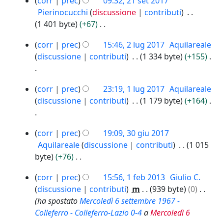
corr
prec
09:32, 21 set 2017
u
g
t
7
f
o
e
Pierinocucchi
discussione
contributi
n
e
2
i
d
s
1 401 byte
+67
o
t
0
c
i
s
N
g
t
1
2
a
corr
prec
15:46, 2 lug 2017
Aquilareale
f
u
e
g
7
o
l
discussione
contributi
1 334 byte
+155
i
n
s
e
d
u
c
o
s
t
e
g
N
a
g
u
t
1
l
2
corr
prec
23:19, 1 lug 2017
Aquilareale
e
g
n
o
l
l
0
discussione
contributi
1 179 byte
+164
s
e
o
d
u
1
a
s
t
g
e
g
7
m
N
u
t
g
3
l
2
corr
prec
19:09, 30 giu 2017
o
e
n
o
e
0
l
0
Aquilareale
discussione
contributi
1 015
d
s
o
d
g
t
1
a
byte
+76
i
s
g
e
i
t
7
m
N
f
u
g
1
l
u
o
corr
prec
15:56, 1 feb 2013
Giulio C.
o
e
i
n
e
f
l
2
d
discussione
contributi
m
939 byte
0
d
s
c
o
e
t
0
a
e
ha spostato
Mercoledì 6 settembre 1967 -
i
s
a
g
b
t
1
m
l
Colleferro - Colleferro-Lazio 0-4
a
Mercoledì 6
f
u
g