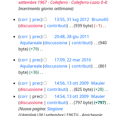
2
7
o
o
l
settembre 1967 - Colleferro - Colleferro-Lazio 0-4
:
i
n
e
0
d
d
a
Inserimento giorno settimana
c
o
t
1
e
i
m
a
g
t
3
3
l
corr
prec
13:55, 31 lug 2012
Bruno65
f
o
g
o
1
l
discussione
contributi
939 byte
−1
i
d
e
l
d
a
N
c
i
t
2
u
e
corr
prec
20:48, 28 giu 2011
m
e
a
f
t
8
g
l
Aquilareale
discussione
contributi
940
o
s
i
g
o
2
l
byte
+79
d
s
c
i
d
0
a
N
i
u
a
2
u
e
1
corr
prec
17:09, 22 mar 2010
m
e
f
n
2
2
2
l
Aquilareale
discussione
contributi
861
o
s
i
o
m
0
l
byte
+36
d
s
c
g
a
1
a
N
i
u
a
g
1
r
1
corr
prec
14:56, 13 ott 2009
Mauler
m
e
f
n
e
3
2
discussione
contributi
825 byte
+28
o
s
i
o
o
t
0
N
corr
prec
14:54, 13 ott 2009
Mauler
d
s
c
g
t
t
1
e
discussione
contributi
797 byte
+797
i
u
a
g
t
0
o
s
Nuova pagina:
Stagione
f
n
e
2
d
s
{{datalink|06|settembre|1967}} - Amichevole
i
o