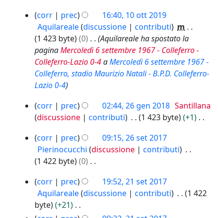
0
s
N
g
1
1
corr
prec
16:40, 10 ott 2019
u
e
g
9
0
Aquilareale
discussione
contributi
m
n
s
e
o
1 423 byte
0
Aquilareale ha spostato la
o
s
t
t
pagina
Mercoledì 6 settembre 1967 - Colleferro -
g
u
t
t
Colleferro-Lazio 0-4
a
Mercoledì 6 settembre 1967 -
g
n
o
2
Colleferro, stadio Maurizio Natali - B.P.D. Colleferro-
e
o
d
0
Lazio 0-4
t
g
e
1
t
g
l
9
2
corr
prec
02:44, 26 gen 2018
Santillana
o
e
l
6
discussione
contributi
1 423 byte
+1
d
t
a
g
N
e
t
2
m
e
corr
prec
09:15, 26 set 2017
e
l
o
6
o
n
Pierinocucchi
discussione
contributi
s
l
s
d
d
2
1 422 byte
0
s
a
e
e
0
i
N
u
2
m
t
l
1
corr
prec
19:52, 21 set 2017
f
e
n
1
o
2
8
l
Aquilareale
discussione
contributi
1 422
i
s
o
s
0
d
a
byte
+21
c
s
g
e
1
i
m
N
a