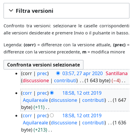
Filtra versioni
Confronto tra versioni: selezionare le caselle corrispondenti
alle versioni desiderate e premere Invio o il pulsante in basso.
Legenda:
(corr)
= differenze con la versione attuale,
(prec)
=
differenze con la versione precedente,
m
= modifica minore
2
corr
prec
03:57, 27 apr 2020
Santillana
7
discussione
contributi
1 643 byte
−4
a
N
1
p
corr
prec
18:58, 12 ott 2019
e
2
r
Aquilareale
discussione
contributi
1 647
s
o
2
byte
+11
s
t
0
N
corr
prec
18:58, 12 ott 2019
u
t
2
e
Aquilareale
discussione
contributi
1 636
n
2
0
s
byte
+213
o