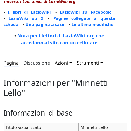
sincero, i tuoi amici di LazioWiki.org
•
I libri di LazioWiki
•
LazioWiki su Facebook
•
LazioWiki su X
•
Pagine collegate a questa
scheda
•
Una pagina a caso
•
Le ultime modifiche
•
Nota per i lettori di LazioWiki.org che
accedono al sito con un cellulare
Pagina
Discussione
Azioni
Strumenti
Informazioni per "Minnetti
Lello"
Informazioni di base
Titolo visualizzato
Minnetti Lello