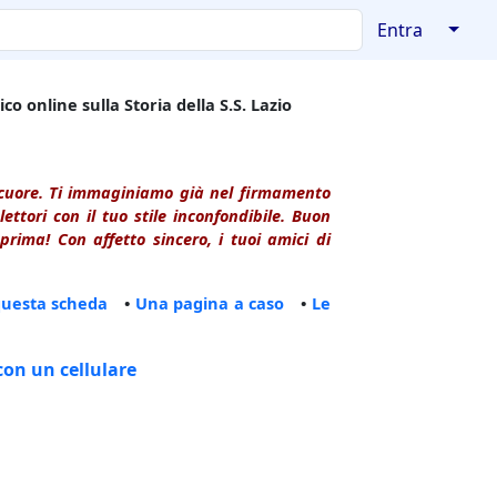
↓
Entra
co online sulla Storia della S.S. Lazio
l cuore. Ti immaginiamo già nel firmamento
ttori con il tuo stile inconfondibile. Buon
rima! Con affetto sincero, i tuoi amici di
questa scheda
•
Una pagina a caso
•
Le
con un cellulare