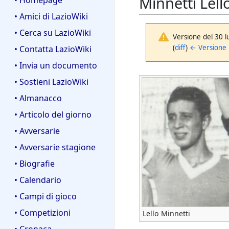
Minnetti Lell
• Homepage
• Amici di LazioWiki
• Cerca su LazioWiki
Versione del 30 l
(
diff
)
← Versione
• Contatta LazioWiki
• Invia un documento
• Sostieni LazioWiki
• Almanacco
• Articolo del giorno
• Avversarie
• Avversarie stagione
• Biografie
• Calendario
• Campi di gioco
• Competizioni
Lello Minnetti
• Cronaca