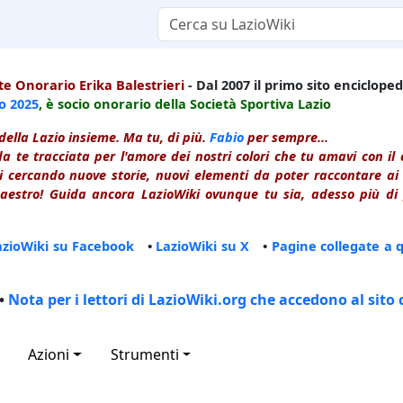
e Onorario Erika Balestrieri
- Dal 2007 il primo sito enciclopedi
io
2025
, è socio onorario della Società Sportiva Lazio
della Lazio insieme. Ma tu, di più.
Fabio
per sempre...
a te tracciata per l'amore dei nostri colori che tu amavi con i
 cercando nuove storie, nuovi elementi da poter raccontare ai le
estro! Guida ancora LazioWiki ovunque tu sia, adesso più di p
azioWiki su Facebook
•
LazioWiki su X
•
Pagine collegate a 
•
Nota per i lettori di LazioWiki.org che accedono al sito 
Azioni
Strumenti