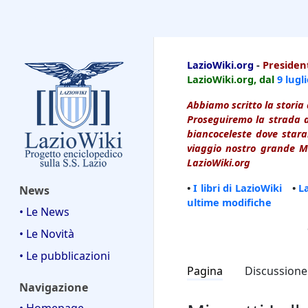
LazioWiki
LazioWiki.org
-
President
LazioWiki.org, dal
9 lugl
Abbiamo scritto la storia 
Proseguiremo la strada d
biancoceleste dove starai
viaggio nostro grande Ma
LazioWiki.org
•
I libri di LazioWiki
•
L
News
ultime modifiche
• Le News
• Le Novità
• Le pubblicazioni
Pagina
Discussione
Navigazione