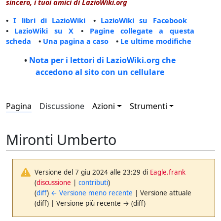
sincero, i tuoi amici di LazioWiki.org
•
I libri di LazioWiki
•
LazioWiki su Facebook
•
LazioWiki su X
•
Pagine collegate a questa
scheda
•
Una pagina a caso
•
Le ultime modifiche
•
Nota per i lettori di LazioWiki.org che
accedono al sito con un cellulare
Pagina
Discussione
Azioni
Strumenti
Mironti Umberto
Versione del 7 giu 2024 alle 23:29 di
Eagle.frank
(
discussione
|
contributi
)
(
diff
)
← Versione meno recente
| Versione attuale
(diff) | Versione più recente → (diff)