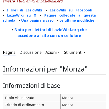
sincero, i tuoi amici di LazioWiki.org
•
I libri di LazioWiki
•
LazioWiki su Facebook
•
LazioWiki su X
•
Pagine collegate a questa
scheda
•
Una pagina a caso
•
Le ultime modifiche
•
Nota per i lettori di LazioWiki.org che
accedono al sito con un cellulare
Pagina
Discussione
Azioni
Strumenti
Informazioni per "Monza"
Informazioni di base
Titolo visualizzato
Monza
Criterio di ordinamento
Monza