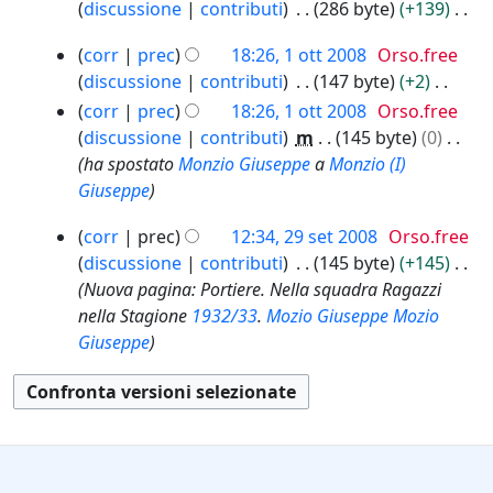
c
e
o
discussione
contributi
286 byte
+139
e
0
a
i
u
a
s
g
N
l
0
m
f
1
n
corr
prec
18:26, 1 ott 2008
Orso.free
s
g
e
l
9
o
o
i
o
discussione
contributi
147 byte
+2
u
e
s
a
d
t
c
g
N
n
corr
prec
18:26, 1 ott 2008
Orso.free
t
s
m
i
t
a
g
e
o
discussione
contributi
m
145 byte
0
t
u
o
f
2
e
s
g
ha spostato
Monzio Giuseppe
a
Monzio (I)
o
n
d
i
0
t
s
g
Giuseppe
d
o
i
c
0
t
u
e
e
g
f
8
a
2
corr
prec
12:34, 29 set 2008
Orso.free
o
n
t
l
g
i
9
discussione
contributi
145 byte
+145
d
o
t
l
e
c
s
Nuova pagina: Portiere. Nella squadra Ragazzi
e
g
o
a
t
a
e
nella Stagione
1932/33
.
Mozio Giuseppe
Mozio
l
g
d
m
t
t
Giuseppe
l
e
e
o
o
2
a
t
l
d
d
0
m
t
l
i
e
0
o
o
a
f
l
8
d
d
m
i
l
i
e
o
c
a