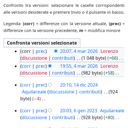
Confronto tra versioni: selezionare le caselle corrispondenti
alle versioni desiderate e premere Invio o il pulsante in basso.
Legenda:
(corr)
= differenze con la versione attuale,
(prec)
=
differenze con la versione precedente,
m
= modifica minore
4
corr
prec
20:07, 4 mar 2026
Lorenzo
m
discussione
contributi
1 048 byte
+66
a
N
corr
prec
19:55, 4 mar 2026
Lorenzo
r
e
discussione
contributi
982 byte
+58
2
s
N
0
1
corr
prec
20:10, 14 dic 2024
s
e
2
4
Aquilareale
discussione
contributi
924
u
s
6
d
byte
−4
n
s
i
N
o
u
6
c
corr
prec
20:03, 6 gen 2023
Aquilareale
e
g
n
g
2
discussione
contributi
928 byte
+80
s
g
o
e
0
N
s
e
g