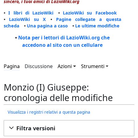
sincero, i tuoi amici di LazioWiki.org
•
I libri di LazioWiki
•
LazioWiki su Facebook
•
LazioWiki su X
•
Pagine collegate a questa
scheda
•
Una pagina a caso
•
Le ultime modifiche
•
Nota per i lettori di LazioWiki.org che
accedono al sito con un cellulare
Pagina
Discussione
Azioni
Strumenti
Monzio (I) Giuseppe:
cronologia delle modifiche
Visualizza i registri relativi a questa pagina
Filtra versioni