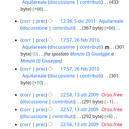
f
e
6
2
o
Aquilareale
discussione
contributi
433
l
s
d
o
g
i
t
0
d
byte
+66
a
s
i
g
e
c
t
1
e
N
m
u
f
g
5
n
6
a
o
corr
prec
12:36, 5 dic 2011
Aquilareale
l
e
o
n
i
e
d
2
d
discussione
contributi
367 byte
+66
l
s
d
o
i
c
t
0
e
N
a
s
i
g
2
c
a
t
1
corr
prec
17:57, 26 feb 2010
l
e
m
u
f
g
6
2
5
o
Aquilareale
discussione
contributi
m
301
l
s
o
n
f
i
e
0
d
byte
0
ha spostato
Monzio (I) Giuseppe
a
a
s
d
o
e
c
t
1
e
Monzio (I) Giuseppe
m
u
i
g
b
a
t
1
l
corr
prec
17:57, 26 feb 2010
o
n
f
g
2
o
l
Aquilareale
discussione
contributi
301
d
o
i
e
0
d
a
byte
+10
i
g
c
t
1
e
m
N
f
g
0
a
t
1
l
corr
prec
22:58, 13 ott 2009
Orso.free
o
e
i
e
o
3
l
discussione
contributi
291 byte
−1
d
s
c
t
d
o
a
N
i
corr
prec
22:57, 13 ott 2009
Orso.free
s
a
t
e
t
m
e
f
discussione
contributi
292 byte
+6
u
o
l
t
o
s
i
N
n
corr
prec
22:56, 13 ott 2009
Orso.free
d
l
2
d
s