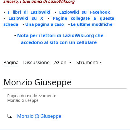
sincero, i tuoi amici di LazioWiki.org
•
I libri di LazioWiki
•
LazioWiki su Facebook
•
LazioWiki su X
•
Pagine collegate a questa
scheda
•
Una pagina a caso
•
Le ultime modifiche
•
Nota per i lettori di LazioWiki.org che
accedono al sito con un cellulare
Pagina
Discussione
Azioni
Strumenti
Monzio Giuseppe
Pagina di reindirizzamento
Monzio Giuseppe
Reindirizza a:
Monzio (I) Giuseppe