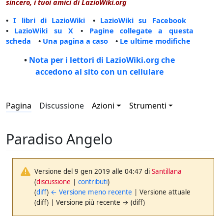
sincero, i tuoi amici di LazioWiki.org
•
I libri di LazioWiki
•
LazioWiki su Facebook
•
LazioWiki su X
•
Pagine collegate a questa
scheda
•
Una pagina a caso
•
Le ultime modifiche
•
Nota per i lettori di LazioWiki.org che
accedono al sito con un cellulare
Pagina
Discussione
Azioni
Strumenti
Paradiso Angelo
Versione del 9 gen 2019 alle 04:47 di
Santillana
(
discussione
|
contributi
)
(
diff
)
← Versione meno recente
| Versione attuale
(diff) | Versione più recente → (diff)