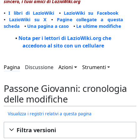
sincero, i tuoi amici di LazioWiki.org
•
I libri di LazioWiki
•
LazioWiki su Facebook
•
LazioWiki su X
•
Pagine collegate a questa
scheda
•
Una pagina a caso
•
Le ultime modifiche
•
Nota per i lettori di LazioWiki.org che
accedono al sito con un cellulare
Pagina
Discussione
Azioni
Strumenti
Passone Giovanni: cronologia
delle modifiche
Visualizza i registri relativi a questa pagina
Filtra versioni