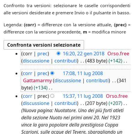
Confronto tra versioni: selezionare le caselle corrispondenti
alle versioni desiderate e premere Invio o il pulsante in basso.
Legenda:
(corr)
= differenze con la versione attuale,
(prec)
=
differenze con la versione precedente,
m
= modifica minore
2
corr
prec
16:20, 22 gen 2018
Orso.free
2
discussione
contributi
483 byte
+142
g
N
1
e
corr
prec
17:08, 11 lug 2008
e
1
n
Gattamarmy
discussione
contributi
341
s
l
2
byte
+134
s
u
0
N
corr
prec
15:37, 11 lug 2008
Orso.free
u
g
1
e
discussione
contributi
207 byte
+207
n
2
8
s
Nuova pagina: Nuotatore. Uno dei più forti atleti
o
0
s
della sezione Nuoto nei primi anni 20. Nel 1923
g
0
u
vince la gara popolare della prestigiosa Coppa
g
8
n
Scarioni, sulle acque del Tevere, sbaragliando un
e