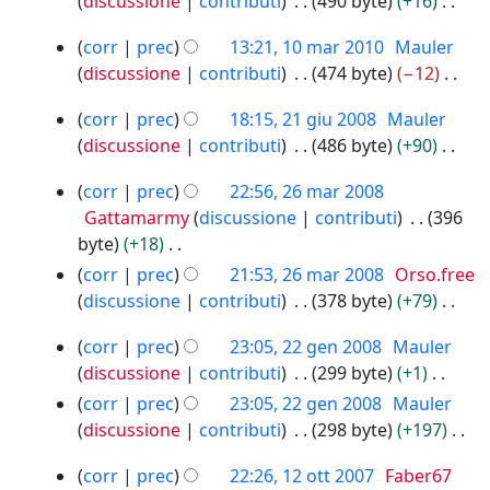
discussione
contributi
490 byte
+16
s
o
m
t
0
N
s
g
1
a
t
1
corr
prec
13:21, 10 mar 2010
Mauler
e
u
g
0
r
2
o
discussione
contributi
474 byte
−12
s
n
m
e
2
d
N
s
o
2
a
t
corr
prec
18:15, 21 giu 2008
Mauler
0
e
e
u
g
1
r
t
1
discussione
contributi
486 byte
+90
l
s
n
g
g
2
0
o
N
l
s
o
2
i
e
corr
prec
22:56, 26 mar 2008
0
d
e
a
u
g
6
u
t
1
Gattamarmy
discussione
contributi
396
e
s
m
n
m
g
2
0
t
byte
+18
l
s
o
o
a
e
0
o
N
corr
prec
21:53, 26 mar 2008
Orso.free
l
u
d
g
r
t
0
d
e
discussione
contributi
378 byte
+79
a
n
i
g
2
8
t
e
s
N
m
o
f
e
0
2
o
corr
prec
23:05, 22 gen 2008
Mauler
l
s
e
o
g
i
t
0
2
d
discussione
contributi
299 byte
+1
l
u
s
d
g
8
c
t
g
e
N
a
n
corr
prec
23:05, 22 gen 2008
Mauler
s
i
e
a
o
e
l
e
m
o
discussione
contributi
298 byte
+197
u
f
t
d
n
l
s
o
g
N
n
i
t
e
2
1
a
corr
prec
22:26, 12 ott 2007
Faber67
s
d
g
e
o
c
o