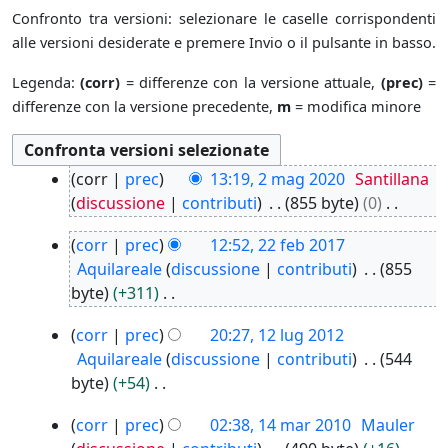
Confronto tra versioni: selezionare le caselle corrispondenti
alle versioni desiderate e premere Invio o il pulsante in basso.
Legenda:
(corr)
= differenze con la versione attuale,
(prec)
=
differenze con la versione precedente,
m
= modifica minore
2
corr
prec
13:19, 2 mag 2020
Santillana
m
discussione
contributi
855 byte
0
a
N
2
g
corr
prec
12:52, 22 feb 2017
e
2
2
Aquilareale
discussione
contributi
855
s
f
0
byte
+311
s
e
2
N
u
1
b
0
corr
prec
20:27, 12 lug 2012
e
n
2
2
Aquilareale
discussione
contributi
544
s
o
l
0
byte
+54
s
g
u
1
N
u
g
1
g
7
corr
prec
02:38, 14 mar 2010
Mauler
e
n
e
4
2