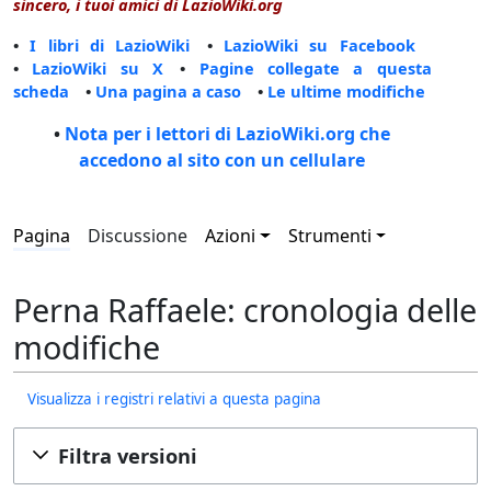
sincero, i tuoi amici di LazioWiki.org
•
I libri di LazioWiki
•
LazioWiki su Facebook
•
LazioWiki su X
•
Pagine collegate a questa
scheda
•
Una pagina a caso
•
Le ultime modifiche
•
Nota per i lettori di LazioWiki.org che
accedono al sito con un cellulare
Pagina
Discussione
Azioni
Strumenti
Perna Raffaele: cronologia delle
modifiche
Visualizza i registri relativi a questa pagina
Filtra versioni