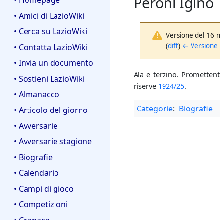
Peroni Igino
• Homepage
• Amici di LazioWiki
• Cerca su LazioWiki
Versione del 16 
(
diff
)
← Versione
• Contatta LazioWiki
• Invia un documento
Ala e terzino. Promettent
• Sostieni LazioWiki
riserve
1924/25
.
• Almanacco
Categorie
:
Biografie
• Articolo del giorno
• Avversarie
• Avversarie stagione
• Biografie
• Calendario
• Campi di gioco
• Competizioni
• Cronaca