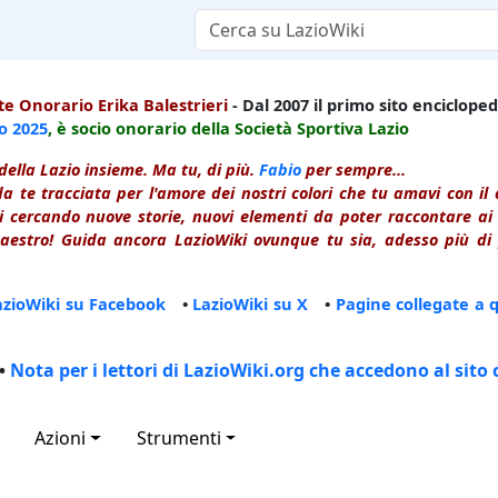
e Onorario Erika Balestrieri
- Dal 2007 il primo sito enciclopedi
io
2025
, è socio onorario della Società Sportiva Lazio
della Lazio insieme. Ma tu, di più.
Fabio
per sempre...
a te tracciata per l'amore dei nostri colori che tu amavi con i
 cercando nuove storie, nuovi elementi da poter raccontare ai le
estro! Guida ancora LazioWiki ovunque tu sia, adesso più di p
azioWiki su Facebook
•
LazioWiki su X
•
Pagine collegate a 
•
Nota per i lettori di LazioWiki.org che accedono al sito 
Azioni
Strumenti