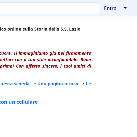
↓
Entra
co online sulla Storia della S.S. Lazio
l cuore. Ti immaginiamo già nel firmamento
ttori con il tuo stile inconfondibile. Buon
rima! Con affetto sincero, i tuoi amici di
questa scheda
•
Una pagina a caso
•
Le
con un cellulare