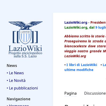
LazioWiki
LazioWiki.org
-
President
LazioWiki.org, dal
9 lugl
Abbiamo scritto la storia 
Proseguiremo la strada d
biancoceleste dove starai
viaggio nostro grande Ma
LazioWiki.org
•
I libri di LazioWiki
•
L
News
ultime modifiche
• Le News
• Le Novità
• Le pubblicazioni
Pagina
Discussione
Navigazione