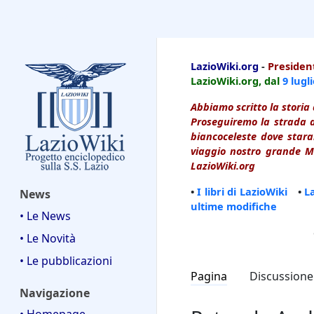
LazioWiki
LazioWiki.org
-
President
LazioWiki.org, dal
9 lugl
Abbiamo scritto la storia 
Proseguiremo la strada d
biancoceleste dove starai
viaggio nostro grande Ma
LazioWiki.org
•
I libri di LazioWiki
•
L
News
ultime modifiche
• Le News
• Le Novità
• Le pubblicazioni
Pagina
Discussione
Navigazione