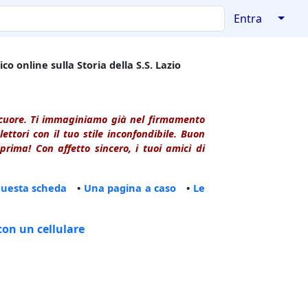
↓
Entra
co online sulla Storia della S.S. Lazio
l cuore. Ti immaginiamo già nel firmamento
ttori con il tuo stile inconfondibile. Buon
rima! Con affetto sincero, i tuoi amici di
questa scheda
•
Una pagina a caso
•
Le
con un cellulare