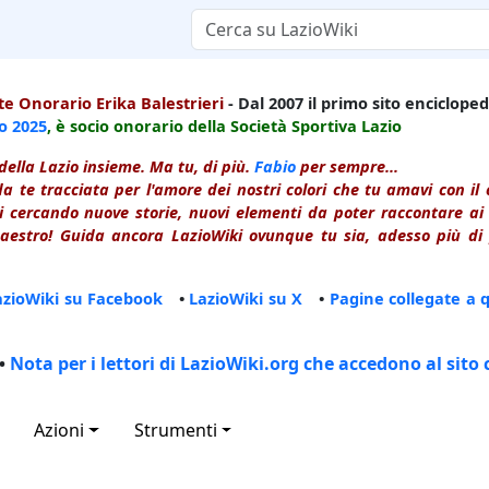
e Onorario Erika Balestrieri
- Dal 2007 il primo sito enciclopedi
io
2025
, è socio onorario della Società Sportiva Lazio
della Lazio insieme. Ma tu, di più.
Fabio
per sempre...
a te tracciata per l'amore dei nostri colori che tu amavi con i
 cercando nuove storie, nuovi elementi da poter raccontare ai le
estro! Guida ancora LazioWiki ovunque tu sia, adesso più di p
azioWiki su Facebook
•
LazioWiki su X
•
Pagine collegate a 
•
Nota per i lettori di LazioWiki.org che accedono al sito 
Azioni
Strumenti