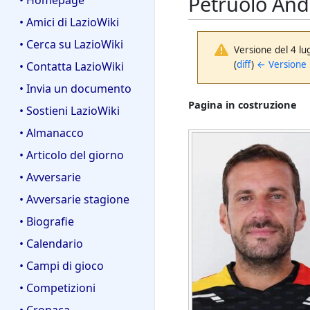
Petruolo And
• Homepage
• Amici di LazioWiki
• Cerca su LazioWiki
Versione del 4 lu
(
diff
)
← Versione
• Contatta LazioWiki
• Invia un documento
Pagina in costruzione
• Sostieni LazioWiki
• Almanacco
• Articolo del giorno
• Avversarie
• Avversarie stagione
• Biografie
• Calendario
• Campi di gioco
• Competizioni
• Cronaca