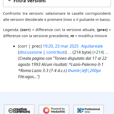
Filtra versioni
Confronto tra versioni: selezionare le caselle corrispondenti
alle versioni desiderate e premere Invio o il pulsante in basso.
Legenda:
(corr)
= differenze con la versione attuale,
(prec)
=
differenze con la versione precedente,
m
= modifica minore
2
corr
prec
19:20, 23 mar 2025
Aquilareale
3
discussione
contributi
214 byte
+214
m
Creata pagina con "Torneo disputato dal 17 al 22
a
agosto 1993 Alcuni risultati: *Lazio-Palermo 0-1
r
*Roma-Lazio 3-3 (7-4 d.c.r.)
thumb|left|200px
2
File:agos..."
0
2
5