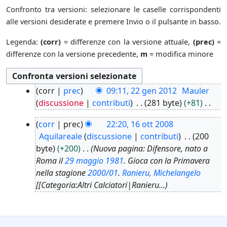
Confronto tra versioni: selezionare le caselle corrispondenti
alle versioni desiderate e premere Invio o il pulsante in basso.
Legenda:
(corr)
= differenze con la versione attuale,
(prec)
=
differenze con la versione precedente,
m
= modifica minore
2
corr
prec
09:11, 22 gen 2012
Mauler
2
discussione
contributi
281 byte
+81
g
N
1
e
corr
prec
22:20, 16 ott 2008
e
6
n
Aquilareale
discussione
contributi
200
s
o
2
byte
+200
Nuova pagina: Difensore, nato a
s
t
0
Roma il
29 maggio
1981
. Gioca con la Primavera
u
t
1
nella stagione
2000/01
.
Ranieru, Michelangelo
n
2
2
[[Categoria:Altri Calciatori|Ranieru...
o
0
g
0
g
8
e