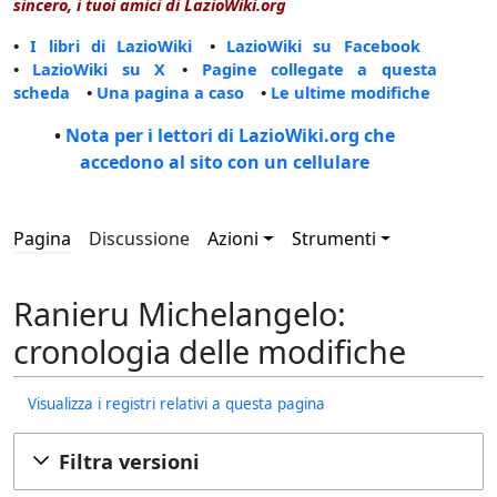
sincero, i tuoi amici di LazioWiki.org
•
I libri di LazioWiki
•
LazioWiki su Facebook
•
LazioWiki su X
•
Pagine collegate a questa
scheda
•
Una pagina a caso
•
Le ultime modifiche
•
Nota per i lettori di LazioWiki.org che
accedono al sito con un cellulare
Pagina
Discussione
Azioni
Strumenti
Ranieru Michelangelo:
cronologia delle modifiche
Visualizza i registri relativi a questa pagina
Filtra versioni