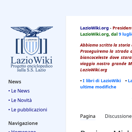
LazioWiki
LazioWiki.org
-
President
LazioWiki.org, dal
9 lugl
Abbiamo scritto la storia 
Proseguiremo la strada d
biancoceleste dove starai
viaggio nostro grande Ma
LazioWiki.org
•
I libri di LazioWiki
•
L
News
ultime modifiche
• Le News
• Le Novità
• Le pubblicazioni
Pagina
Discussione
Navigazione