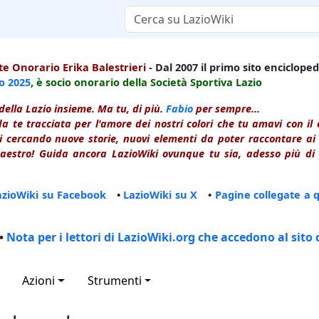
e Onorario Erika Balestrieri
- Dal 2007 il primo sito enciclopedi
io
2025
, è socio onorario della Società Sportiva Lazio
della Lazio insieme. Ma tu, di più.
Fabio
per sempre...
a te tracciata per l'amore dei nostri colori che tu amavi con i
 cercando nuove storie, nuovi elementi da poter raccontare ai le
estro! Guida ancora LazioWiki ovunque tu sia, adesso più di p
azioWiki su Facebook
•
LazioWiki su X
•
Pagine collegate a 
•
Nota per i lettori di LazioWiki.org che accedono al sito 
Azioni
Strumenti