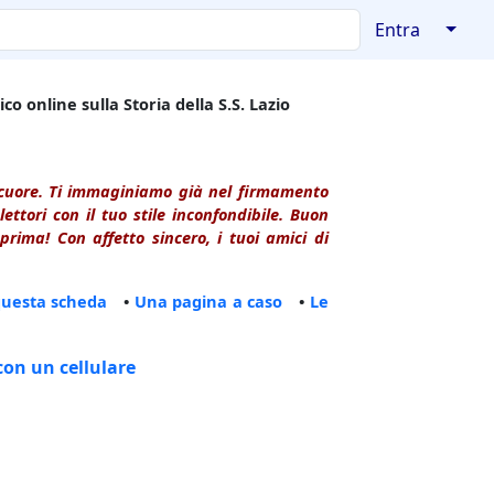
↓
Entra
co online sulla Storia della S.S. Lazio
l cuore. Ti immaginiamo già nel firmamento
ttori con il tuo stile inconfondibile. Buon
rima! Con affetto sincero, i tuoi amici di
questa scheda
•
Una pagina a caso
•
Le
con un cellulare