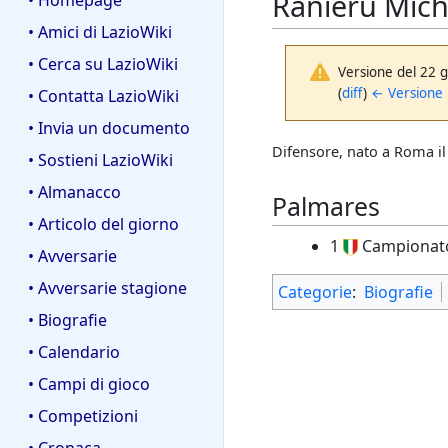
Ranieru Mich
• Homepage
• Amici di LazioWiki
• Cerca su LazioWiki
Versione del 22 
(
diff
)
← Versione
• Contatta LazioWiki
• Invia un documento
Difensore, nato a Roma i
• Sostieni LazioWiki
• Almanacco
Palmares
• Articolo del giorno
1
Campionat
• Avversarie
• Avversarie stagione
Categorie
:
Biografie
• Biografie
• Calendario
• Campi di gioco
• Competizioni
• Cronaca