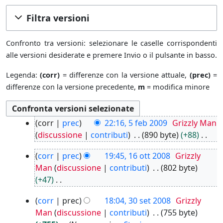
Filtra versioni
Confronto tra versioni: selezionare le caselle corrispondenti
alle versioni desiderate e premere Invio o il pulsante in basso.
Legenda:
(corr)
= differenze con la versione attuale,
(prec)
=
differenze con la versione precedente,
m
= modifica minore
5
corr
prec
22:16, 5 feb 2009
Grizzly Man
f
discussione
contributi
890 byte
+88
e
N
1
b
corr
prec
19:45, 16 ott 2008
Grizzly
e
6
2
Man
discussione
contributi
802 byte
s
o
0
+47
s
t
0
N
u
3
t
9
corr
prec
18:04, 30 set 2008
Grizzly
e
n
0
2
Man
discussione
contributi
755 byte
s
o
s