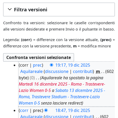
Filtra versioni
Confronto tra versioni: selezionare le caselle corrispondenti
alle versioni desiderate e premere Invio o il pulsante in basso.
Legenda:
(corr)
= differenze con la versione attuale,
(prec)
=
differenze con la versione precedente,
m
= modifica minore
1
corr
prec
19:17, 19 dic 2025
9
Aquilareale
discussione
contributi
m
602
d
byte
0
Aquilareale ha spostato la pagina
i
Martedì 16 dicembre 2025 - Roma - Trastevere-
c
Lazio Women 0-5
a
Sabato 13 dicembre 2025 -
2
Roma, Trastevere Stadium - Trastevere-Lazio
0
Women 0-5
senza lasciare redirect
2
corr
prec
18:47, 19 dic 2025
5
Aquilareale
discussione
contributi
602