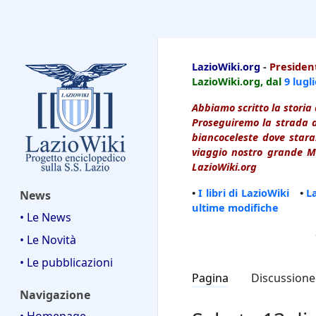
LazioWiki
LazioWiki.org
-
President
LazioWiki.org, dal
9 lugl
Abbiamo scritto la storia 
Proseguiremo la strada d
biancoceleste dove starai
viaggio nostro grande Ma
LazioWiki.org
•
I libri di LazioWiki
•
L
News
ultime modifiche
• Le News
• Le Novità
• Le pubblicazioni
Pagina
Discussione
Navigazione