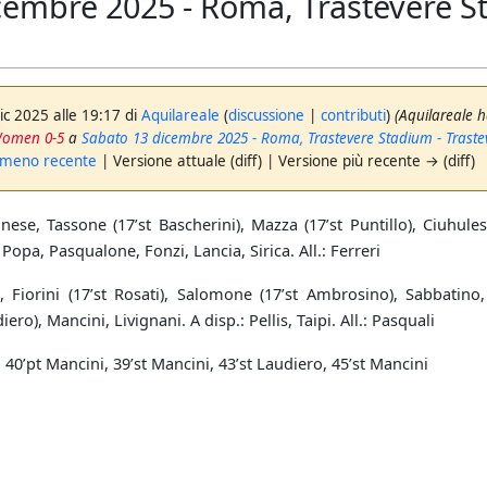
cembre 2025 - Roma, Trastevere St
ic 2025 alle 19:17 di
Aquilareale
(
discussione
|
contributi
)
(Aquilareale 
 Women 0-5
a
Sabato 13 dicembre 2025 - Roma, Trastevere Stadium - Trast
 meno recente
| Versione attuale (diff) | Versione più recente → (diff)
nese, Tassone (17’st Bascherini), Mazza (17’st Puntillo), Ciuhules
 Popa, Pasqualone, Fonzi, Lancia, Sirica. All.: Ferreri
 Fiorini (17’st Rosati), Salomone (17’st Ambrosino), Sabbatino,
iero), Mancini, Livignani. A disp.: Pellis, Taipi. All.: Pasquali
, 40’pt Mancini, 39’st Mancini, 43’st Laudiero, 45’st Mancini