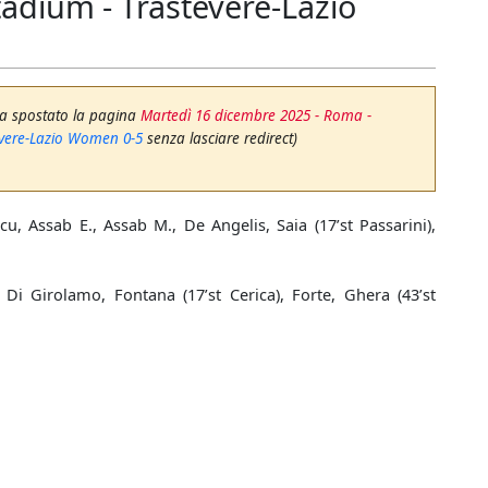
adium - Trastevere-Lazio
ha spostato la pagina
Martedì 16 dicembre 2025 - Roma -
evere-Lazio Women 0-5
senza lasciare redirect)
cu, Assab E., Assab M., De Angelis, Saia (17’st Passarini),
 Di Girolamo, Fontana (17’st Cerica), Forte, Ghera (43’st