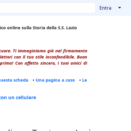
↓
Entra
co online sulla Storia della S.S. Lazio
l cuore. Ti immaginiamo già nel firmamento
ttori con il tuo stile inconfondibile. Buon
rima! Con affetto sincero, i tuoi amici di
questa scheda
•
Una pagina a caso
•
Le
con un cellulare