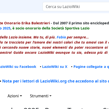
e Onorario Erika Balestrieri
- Dal 2007 il primo sito enciclopedi
io
2025
, è socio onorario della Società Sportiva Lazio
della Lazio insieme. Ma tu, di più.
Fabio
per sempre...
a te tracciata per l'amore dei nostri colori che tu amavi con i
 cercando nuove storie, nuovi elementi da poter raccontare ai le
estro! Guida ancora LazioWiki ovunque tu sia, adesso più di p
azioWiki su Facebook
•
LazioWiki su X
•
Pagine collegate a 
•
Nota per i lettori di LazioWiki.org che accedono al sito 
Azioni
Strumenti