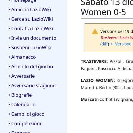
Sabato 13 di
• Homepage
Women 0-5
• Amici di LazioWiki
• Cerca su LazioWiki
• Contatta LazioWiki
Versione del 19 d
• Invia un documento
Trastevere-Lazio
(
diff
)
← Versione
• Sostieni LazioWiki
• Almanacco
TRASTEVERE:
Pizzoli, Gra
• Articolo del giorno
Fagiani, Pascucci. A disp.:
• Avversarie
LAZIO WOMEN:
Gregori,
• Avversarie stagione
Moretti), Bertin (35’st Laud
• Biografie
Marcatrici:
1’pt Livignani
• Calendario
• Campi di gioco
• Competizioni
• Cronaca