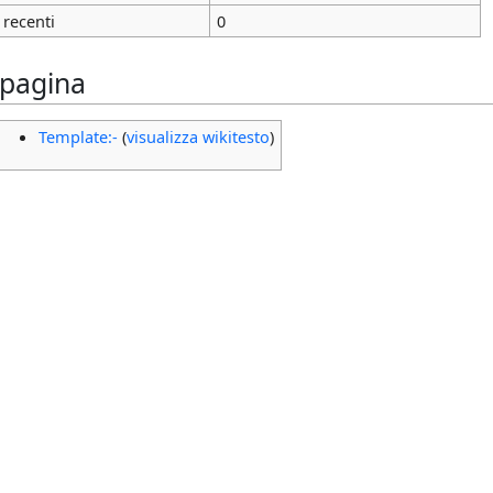
 recenti
0
 pagina
Template:-
(
visualizza wikitesto
)