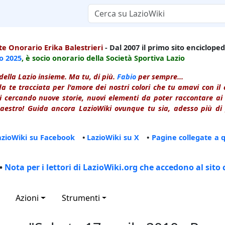
e Onorario Erika Balestrieri
- Dal 2007 il primo sito enciclopedi
io
2025
, è socio onorario della Società Sportiva Lazio
della Lazio insieme. Ma tu, di più.
Fabio
per sempre...
a te tracciata per l'amore dei nostri colori che tu amavi con i
 cercando nuove storie, nuovi elementi da poter raccontare ai le
estro! Guida ancora LazioWiki ovunque tu sia, adesso più di p
azioWiki su Facebook
•
LazioWiki su X
•
Pagine collegate a 
•
Nota per i lettori di LazioWiki.org che accedono al sito 
Azioni
Strumenti