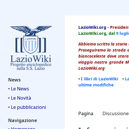
LazioWiki
LazioWiki.org
-
President
LazioWiki.org, dal
9 lugl
Abbiamo scritto la storia 
Proseguiremo la strada d
biancoceleste dove starai
viaggio nostro grande Ma
LazioWiki.org
•
I libri di LazioWiki
•
L
News
ultime modifiche
• Le News
• Le Novità
• Le pubblicazioni
Pagina
Discussione
Navigazione