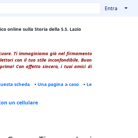
↓
Entra
co online sulla Storia della S.S. Lazio
l cuore. Ti immaginiamo già nel firmamento
ttori con il tuo stile inconfondibile. Buon
rima! Con affetto sincero, i tuoi amici di
questa scheda
•
Una pagina a caso
•
Le
con un cellulare