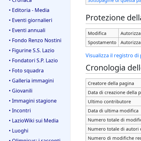
• Editoria - Media
Protezione del
• Eventi giornalieri
• Eventi annuali
Modifica
Autorizza 
• Fondo Renzo Nostini
Spostamento
Autorizza 
• Figurine S.S. Lazio
Visualizza il registro d
• Fondatori S.P. Lazio
Cronologia del
• Foto squadra
• Galleria immagini
Creatore della pagina
• Giovanili
Data di creazione della 
• Immagini stagione
Ultimo contributore
• Incontri
Data di ultima modifica
Numero totale di modifi
• LazioWiki sui Media
Numero totale di autori 
• Luoghi
Numero di modifiche rece
• Olimpicus: i racconti