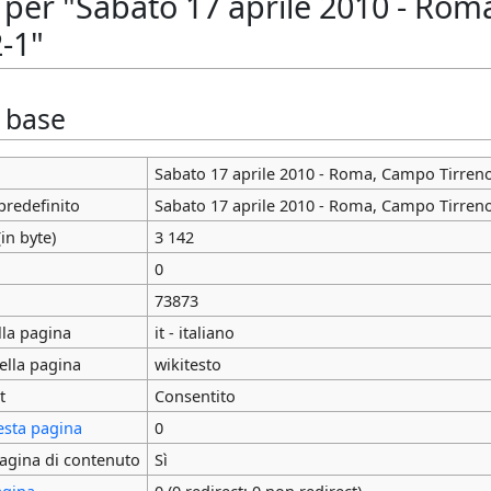
 per "Sabato 17 aprile 2010 - Roma
2-1"
i base
Sabato 17 aprile 2010 - Roma, Campo Tirreno 
predefinito
Sabato 17 aprile 2010 - Roma, Campo Tirreno 
in byte)
3 142
0
73873
lla pagina
it - italiano
ella pagina
wikitesto
t
Consentito
esta pagina
0
agina di contenuto
Sì
agina
0 (0 redirect; 0 non redirect)