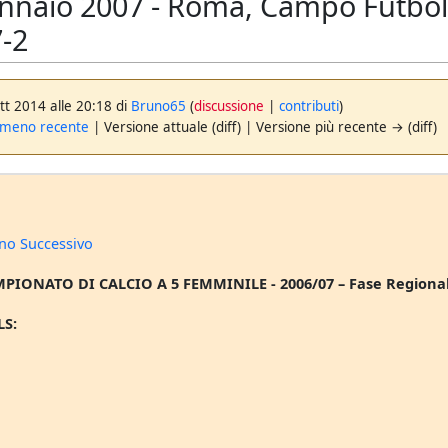
nnaio 2007 - Roma, Campo Futbolcl
7-2
tt 2014 alle 20:18 di
Bruno65
(
discussione
|
contributi
)
 meno recente
| Versione attuale (diff) | Versione più recente → (diff)
no Successivo
MPIONATO DI CALCIO A 5 FEMMINILE - 2006/07 – Fase Regional
LS: