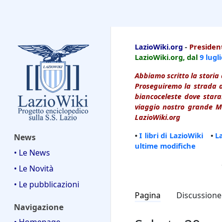
LazioWiki
LazioWiki.org
-
President
LazioWiki.org, dal
9 lugl
Abbiamo scritto la storia 
Proseguiremo la strada d
biancoceleste dove starai
viaggio nostro grande Ma
LazioWiki.org
•
I libri di LazioWiki
•
L
News
ultime modifiche
• Le News
• Le Novità
• Le pubblicazioni
Pagina
Discussione
Navigazione