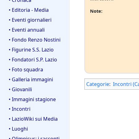
• Editoria - Media
Note:
• Eventi giornalieri
• Eventi annuali
• Fondo Renzo Nostini
• Figurine S.S. Lazio
• Fondatori S.P. Lazio
• Foto squadra
• Galleria immagini
Categorie
:
Incontri (C
• Giovanili
• Immagini stagione
• Incontri
• LazioWiki sui Media
• Luoghi
• Olimpicus: i racconti