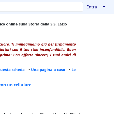
↓
Entra
co online sulla Storia della S.S. Lazio
l cuore. Ti immaginiamo già nel firmamento
ttori con il tuo stile inconfondibile. Buon
rima! Con affetto sincero, i tuoi amici di
questa scheda
•
Una pagina a caso
•
Le
con un cellulare