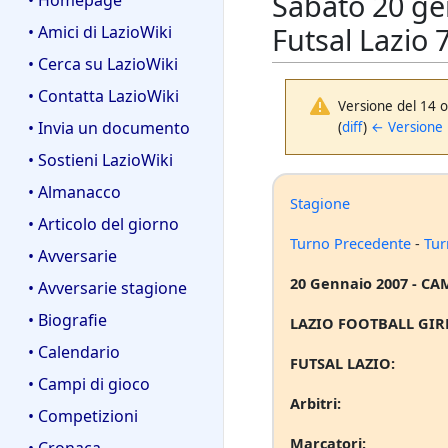
Sabato 20 ge
• Homepage
Futsal Lazio 
• Amici di LazioWiki
• Cerca su LazioWiki
• Contatta LazioWiki
Versione del 14 o
• Invia un documento
(
diff
)
← Versione
• Sostieni LazioWiki
• Almanacco
Stagione
• Articolo del giorno
Turno Precedente
-
Tur
• Avversarie
20 Gennaio 2007 - CA
• Avversarie stagione
• Biografie
LAZIO FOOTBALL GIR
• Calendario
FUTSAL LAZIO:
• Campi di gioco
Arbitri:
• Competizioni
Marcatori:
• Cronaca