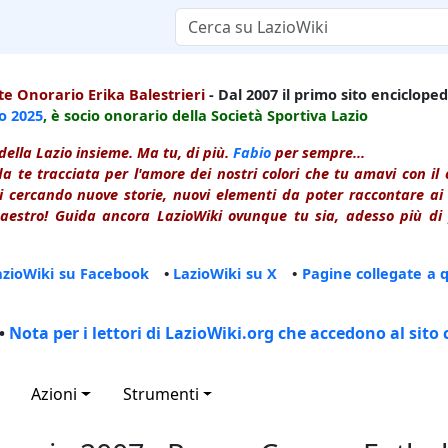
e Onorario Erika Balestrieri
- Dal 2007 il primo sito enciclopedi
io
2025
, è socio onorario della Società Sportiva Lazio
della Lazio insieme. Ma tu, di più.
Fabio
per sempre...
a te tracciata per l'amore dei nostri colori che tu amavi con i
 cercando nuove storie, nuovi elementi da poter raccontare ai le
estro! Guida ancora LazioWiki ovunque tu sia, adesso più di p
azioWiki su Facebook
•
LazioWiki su X
•
Pagine collegate a 
•
Nota per i lettori di LazioWiki.org che accedono al sito 
Azioni
Strumenti