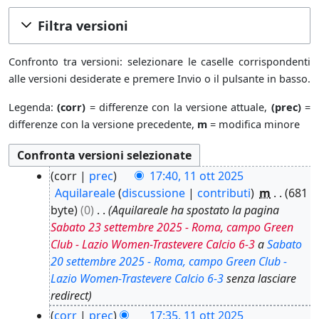
Filtra versioni
Confronto tra versioni: selezionare le caselle corrispondenti
alle versioni desiderate e premere Invio o il pulsante in basso.
Legenda:
(corr)
= differenze con la versione attuale,
(prec)
=
differenze con la versione precedente,
m
= modifica minore
1
corr
prec
17:40, 11 ott 2025
1
Aquilareale
discussione
contributi
m
681
o
byte
0
Aquilareale ha spostato la pagina
t
Sabato 23 settembre 2025 - Roma, campo Green
t
Club - Lazio Women-Trastevere Calcio 6-3
a
Sabato
2
20 settembre 2025 - Roma, campo Green Club -
0
Lazio Women-Trastevere Calcio 6-3
senza lasciare
2
redirect
5
corr
prec
17:35, 11 ott 2025