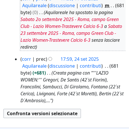
Aquilareale
discussione
contributi
m
681
byte
0
Aquilareale ha spostato la pagina
Sabato 2o settembre 2025 - Roma, campo Green
Club - Lazio Women-Trastevere Calcio 6-3
a
Sabato
23 settembre 2025 - Roma, campo Green Club -
Lazio Women-Trastevere Calcio 6-3
senza lasciare
redirect
2
corr
prec
17:59, 24 set 2025
4
Aquilareale
discussione
contributi
681
s
byte
+681
Creata pagina con "'''LAZIO
e
WOMEN:''' Gregori, De Santis (42`st Fiorini),
t
Francolini, Sambucci, Di Girolamo, Fontana (22`st
2
Cerica), Livignani, Forte (42`st Moretti), Bertin (22`st
0
D`Ambrosio),..."
2
5