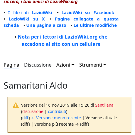
sincero, i tuoi amici di LazioWiki.org
•
I libri di LazioWiki
•
LazioWiki su Facebook
•
LazioWiki su X
•
Pagine collegate a questa
scheda
•
Una pagina a caso
•
Le ultime modifiche
•
Nota per i lettori di LazioWiki.org che
accedono al sito con un cellulare
Pagina
Discussione
Azioni
Strumenti
Samaritani Aldo
Versione del 16 nov 2019 alle 15:20 di
Santillana
(
discussione
|
contributi
)
(
diff
)
← Versione meno recente
| Versione attuale
(diff) | Versione più recente → (diff)