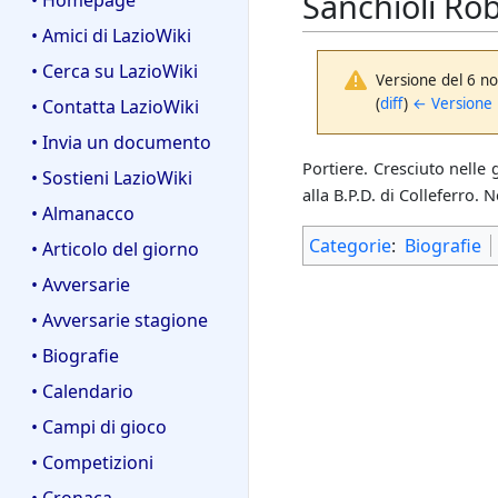
Sanchioli Ro
• Homepage
• Amici di LazioWiki
• Cerca su LazioWiki
Versione del 6 no
(
diff
)
← Versione
• Contatta LazioWiki
• Invia un documento
Portiere. Cresciuto nelle 
• Sostieni LazioWiki
alla B.P.D. di Colleferro. 
• Almanacco
Categorie
:
Biografie
• Articolo del giorno
• Avversarie
• Avversarie stagione
• Biografie
• Calendario
• Campi di gioco
• Competizioni
• Cronaca