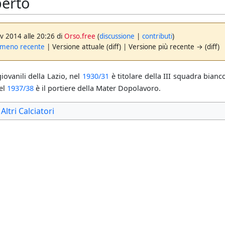
berto
v 2014 alle 20:26 di
Orso.free
(
discussione
|
contributi
)
 meno recente
| Versione attuale (diff) | Versione più recente → (diff)
giovanili della Lazio, nel
1930/31
è titolare della III squadra bianc
Nel
1937/38
è il portiere della Mater Dopolavoro.
Altri Calciatori