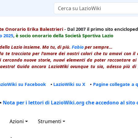
e Onorario Erika Balestrieri
- Dal 2007 il primo sito enciclopedi
io
2025
, è socio onorario della Società Sportiva Lazio
della Lazio insieme. Ma tu, di più.
Fabio
per sempre...
a te tracciata per l'amore dei nostri colori che tu amavi con i
 cercando nuove storie, nuovi elementi da poter raccontare ai le
estro! Guida ancora LazioWiki ovunque tu sia, adesso più di p
azioWiki su Facebook
•
LazioWiki su X
•
Pagine collegate a 
•
Nota per i lettori di LazioWiki.org che accedono al sito 
Azioni
Strumenti