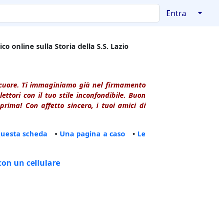
↓
Entra
co online sulla Storia della S.S. Lazio
l cuore. Ti immaginiamo già nel firmamento
ttori con il tuo stile inconfondibile. Buon
rima! Con affetto sincero, i tuoi amici di
questa scheda
•
Una pagina a caso
•
Le
con un cellulare