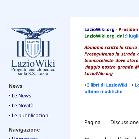
LazioWiki
LazioWiki.org
-
President
LazioWiki.org, dal
9 lugl
Abbiamo scritto la storia 
Proseguiremo la strada d
biancoceleste dove starai
viaggio nostro grande Ma
LazioWiki.org
•
I libri di LazioWiki
•
L
News
ultime modifiche
• Le News
• Le Novità
• Le pubblicazioni
Pagina
Discussione
Navigazione