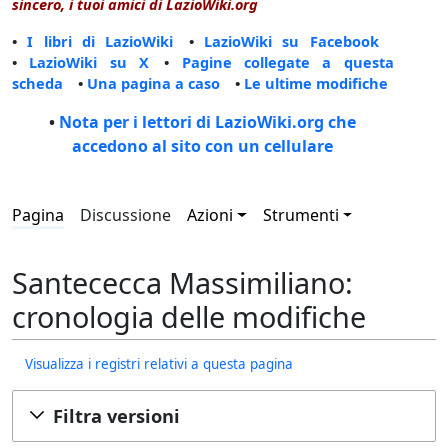
sincero, i tuoi amici di LazioWiki.org
•
I libri di LazioWiki
•
LazioWiki su Facebook
•
LazioWiki su X
•
Pagine collegate a questa
scheda
•
Una pagina a caso
•
Le ultime modifiche
•
Nota per i lettori di LazioWiki.org che
accedono al sito con un cellulare
Pagina
Discussione
Azioni
Strumenti
Santececca Massimiliano:
cronologia delle modifiche
Visualizza i registri relativi a questa pagina
Filtra versioni