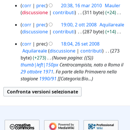
9
N
s
o
1
o
e
corr
prec
20:38, 16 mar 2010
Mauler
1
e
u
g
6
v
t
9
discussione
contributi
311 byte
+24
s
n
m
g
2
t
N
s
o
2
a
e
corr
prec
19:00, 2 ott 2008
Aquilareale
0
o
e
u
g
o
r
t
1
discussione
contributi
287 byte
+14
d
s
n
t
g
2
1
t
N
e
s
o
2
t
e
corr
prec
18:04, 26 set 2008
0
o
e
l
u
g
6
2
t
1
Aquilareale
discussione
contributi
273
d
s
l
n
s
g
0
0
t
byte
+273
Nuova pagina: {{S}}
e
s
a
o
e
e
0
o
thumb|left|150px
Centrocampista, nato a Roma il
l
u
m
g
t
t
8
d
29 ottobre
1971
. Fa parte della Primavera nella
l
n
o
g
2
t
e
stagione
1990/91
[[Categoria:Bio...
a
o
d
e
0
o
l
m
g
i
t
0
d
l
o
g
8
f
t
e
a
d
e
i
o
l
m
i
t
c
d
l
o
f
t
a
e
a
d
i
o
l
m
i
c
d