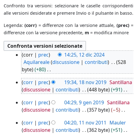
Confronto tra versioni: selezionare le caselle corrispondenti
alle versioni desiderate e premere Invio o il pulsante in basso.
Legenda:
(corr)
= differenze con la versione attuale,
(prec)
=
differenze con la versione precedente,
m
= modifica minore
1
corr
prec
14:25, 12 dic 2024
2
Aquilareale
discussione
contributi
528
d
byte
+80
i
N
1
c
corr
prec
19:34, 18 nov 2019
Santillana
e
8
2
discussione
contributi
448 byte
+91
s
n
0
N
s
9
o
2
corr
prec
04:29, 9 gen 2019
Santillana
e
u
g
v
4
discussione
contributi
357 byte
−5
s
n
e
2
N
s
o
1
n
corr
prec
04:20, 11 nov 2011
Mauler
0
e
u
g
1
2
1
discussione
contributi
362 byte
+51
s
n
n
g
0