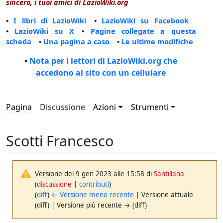
sincero, i tuoi amici di LazioWiki.org
•
I libri di LazioWiki
•
LazioWiki su Facebook
•
LazioWiki su X
•
Pagine collegate a questa
scheda
•
Una pagina a caso
•
Le ultime modifiche
•
Nota per i lettori di LazioWiki.org che
accedono al sito con un cellulare
Pagina
Discussione
Azioni
Strumenti
Scotti Francesco
Versione del 9 gen 2023 alle 15:58 di
Santillana
(
discussione
|
contributi
)
(
diff
)
← Versione meno recente
| Versione attuale
(diff) | Versione più recente → (diff)