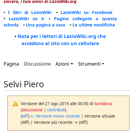
sincero, i tuoi amici di LazioWiki.org
•
I libri di LazioWiki
•
LazioWiki su Facebook
•
LazioWiki su X
•
Pagine collegate a questa
scheda
•
Una pagina a caso
•
Le ultime modifiche
•
Nota per i lettori di LazioWiki.org che
accedono al sito con un cellulare
Pagina
Discussione
Azioni
Strumenti
Selvi Piero
Versione del 27 ago 2019 alle 00:00 di
Santillana
(
discussione
|
contributi
)
(
diff
)
← Versione meno recente
| Versione attuale
(diff) | Versione più recente → (diff)