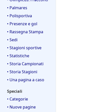
o
l
t
o
e
f
i
c
g
t
d
l
o
d
l
• Palmares
i
f
a
e
t
e
a
d
i
l
c
i
• Polisportiva
t
o
l
m
e
f
a
a
c
t
d
• Presenze e gol
l
o
l
i
m
a
o
e
a
d
l
c
o
• Rassegna Stampa
d
l
m
i
a
a
d
• Sedi
e
l
o
f
m
i
l
a
• Stagioni sportive
d
i
o
f
l
m
i
c
d
i
• Statistiche
a
o
f
a
i
c
• Storia Campionati
m
d
i
f
a
o
i
• Storia Stagioni
c
i
d
f
a
c
• Una pagina a caso
i
i
a
f
c
Speciali
i
a
• Categorie
c
a
• Nuove pagine