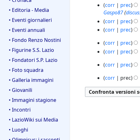
1
s
n
7
g
2
g
corr
prec
1
e
u
s
o
• Editoria - Media
a
g
0
o
Gaspo87
(
discus
0
s
n
u
g
g
e
0
2
• Eventi giornalieri
corr
prec
s
o
n
g
o
8
t
0
N
u
corr
prec
g
• Eventi annuali
o
e
2
0
t
e
n
N
g
g
t
0
• Fondo Renzo Nostini
8
o
9
corr
prec
s
o
e
e
g
0
t
g
d
• Figurine S.S. Lazio
N
s
corr
prec
g
s
t
e
8
o
i
e
e
u
N
g
s
t
• Fondatori S.P. Lazio
t
d
u
3
l
corr
prec
s
n
e
e
u
o
t
e
• Foto squadra
2
g
l
N
s
o
s
t
n
d
o
2
l
0
i
corr
prec
a
e
• Galleria immagini
u
g
s
t
o
e
g
d
l
0
u
N
m
s
n
g
u
o
g
l
• Giovanili
i
e
7
a
2
e
o
s
o
e
n
d
g
l
u
l
0
m
• Immagini stagione
s
d
u
g
t
o
e
e
a
2
l
0
o
s
i
n
• Incontri
g
t
g
l
t
0
m
7
a
d
u
f
o
e
o
g
l
0
t
• LazioWiki sui Media
o
m
i
n
i
g
t
d
e
7
a
o
d
o
f
• Luoghi
o
c
g
t
e
t
m
d
i
d
i
g
a
e
• Olimpicus: i racconti