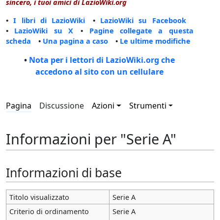
sincero, i tuoi amici di LazioWiki.org
•
I libri di LazioWiki
•
LazioWiki su Facebook
•
LazioWiki su X
•
Pagine collegate a questa
scheda
•
Una pagina a caso
•
Le ultime modifiche
•
Nota per i lettori di LazioWiki.org che
accedono al sito con un cellulare
Pagina
Discussione
Azioni
Strumenti
Informazioni per "Serie A"
Informazioni di base
Titolo visualizzato
Serie A
Criterio di ordinamento
Serie A