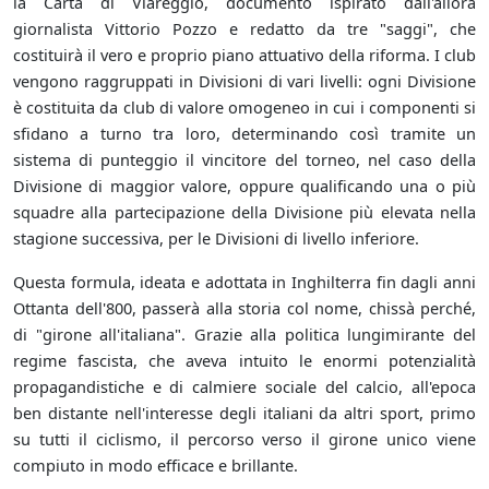
la Carta di Viareggio, documento ispirato dall'allora
giornalista Vittorio Pozzo e redatto da tre "saggi", che
costituirà il vero e proprio piano attuativo della riforma. I club
vengono raggruppati in Divisioni di vari livelli: ogni Divisione
è costituita da club di valore omogeneo in cui i componenti si
sfidano a turno tra loro, determinando così tramite un
sistema di punteggio il vincitore del torneo, nel caso della
Divisione di maggior valore, oppure qualificando una o più
squadre alla partecipazione della Divisione più elevata nella
stagione successiva, per le Divisioni di livello inferiore.
Questa formula, ideata e adottata in Inghilterra fin dagli anni
Ottanta dell'800, passerà alla storia col nome, chissà perché,
di "girone all'italiana". Grazie alla politica lungimirante del
regime fascista, che aveva intuito le enormi potenzialità
propagandistiche e di calmiere sociale del calcio, all'epoca
ben distante nell'interesse degli italiani da altri sport, primo
su tutti il ciclismo, il percorso verso il girone unico viene
compiuto in modo efficace e brillante.