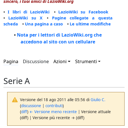
sincero, i tuoi amici di LazioWiki.org
•
I libri di LazioWiki
•
LazioWiki su Facebook
•
LazioWiki su X
•
Pagine collegate a questa
scheda
•
Una pagina a caso
•
Le ultime modifiche
•
Nota per i lettori di LazioWiki.org che
accedono al sito con un cellulare
Pagina
Discussione
Azioni
Strumenti
Serie A
Versione del 18 ago 2011 alle 05:56 di
Giulio C.
(
discussione
|
contributi
)
(
diff
)
← Versione meno recente
| Versione attuale
(diff) | Versione più recente → (diff)