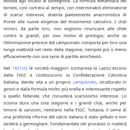
dovuta agli incassi al botteghino. La formula elefantiaca del
torneo, così com'era al tempo, con interminabili eliminatorie
di scarso interesse, diventa palesemente anacronistica di
fronte alle nuove esigenze del movimento calcistico. I club
minori, da parte loro, non vogliono rinunciare alle sfide
contro le grandi, per ovvi motivi di prestigio, anche se
l'eliminazione precoce dal campionato comporta per loro una
lunga inattività nel resto della stagione, riempita più o meno
efficacemente con una serie di partite amichevoli.
Nel
1921/22
le società maggiori (compresa la Lazio) escono
dalla FIGC e costituiscono la Confederazione Calcistica
Italiana, dando vita a un proprio
campionato
, strutturato in
gironi e dalla formula molto più snella e interessante rispetto
a quello federale, che riscuoterà scarsissimo interesse. Lo
scisma dura una sola stagione e i grandi club, anche per
timore di sanzioni, rientrano nella FIGC. Tuttavia, il seme di
una profonda riforma del calcio italiano è stato gettato e non
tarderà a germogliare. Fondamentale nel processo si rivelerà