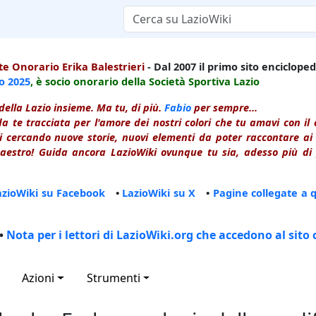
e Onorario Erika Balestrieri
- Dal 2007 il primo sito enciclopedi
io
2025
, è socio onorario della Società Sportiva Lazio
della Lazio insieme. Ma tu, di più.
Fabio
per sempre...
a te tracciata per l'amore dei nostri colori che tu amavi con i
 cercando nuove storie, nuovi elementi da poter raccontare ai le
estro! Guida ancora LazioWiki ovunque tu sia, adesso più di p
azioWiki su Facebook
•
LazioWiki su X
•
Pagine collegate a 
•
Nota per i lettori di LazioWiki.org che accedono al sito 
Azioni
Strumenti