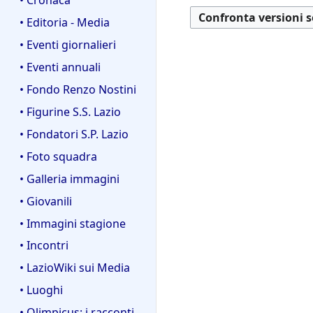
7
n
u
g
7
r
o
• Editoria - Media
n
g
2
g
o
e
• Eventi giornalieri
0
g
g
t
1
• Eventi annuali
e
g
t
7
t
• Fondo Renzo Nostini
e
o
t
t
d
• Figurine S.S. Lazio
o
t
e
• Fondatori S.P. Lazio
d
o
l
e
• Foto squadra
d
l
l
e
a
• Galleria immagini
l
l
m
• Giovanili
a
l
o
m
• Immagini stagione
a
d
o
m
i
• Incontri
d
o
f
• LazioWiki sui Media
i
d
i
f
• Luoghi
i
c
i
f
a
• Olimpicus: i racconti