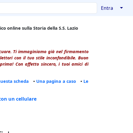
↓
Entra
co online sulla Storia della S.S. Lazio
l cuore. Ti immaginiamo già nel firmamento
ttori con il tuo stile inconfondibile. Buon
rima! Con affetto sincero, i tuoi amici di
questa scheda
•
Una pagina a caso
•
Le
con un cellulare