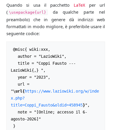
Quando si usa il pacchetto
LaTeX
per url
(
da qualche parte nel
\usepackage{url}
preambolo) che in genere dà indirizzi web
formattati in modo migliore, è preferibile usare il
seguente codice:
 @misc{ wiki:xxx,

   author = "LazioWiki",

   title = "Coppi Fausto --- 
LazioWiki{,} ",

   year = "2023",

   url = 
"
\url{
https://www.laziowiki.org/w/inde
x.php?
title=Coppi_Fausto&oldid=458945
}
",

   note = "[Online; accesso il 6-
agosto-2026]"
