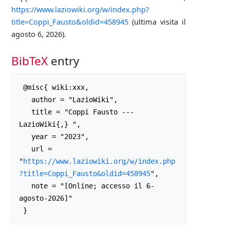
https://www.laziowiki.org/w/index.php?
title=Coppi_Fausto&oldid=458945
(ultima visita il
agosto 6, 2026).
BibTeX
entry
 @misc{ wiki:xxx,

   author = "LazioWiki",

   title = "Coppi Fausto --- 
LazioWiki{,} ",

   year = "2023",

   url = 
"
https://www.laziowiki.org/w/index.php
?title=Coppi_Fausto&oldid=458945
",

   note = "[Online; accesso il 6-
agosto-2026]"
