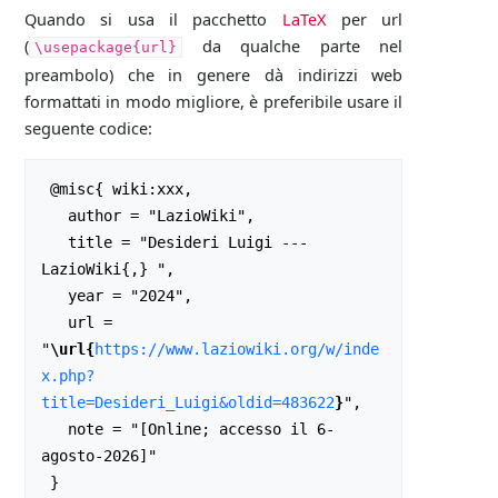
Quando si usa il pacchetto
LaTeX
per url
(
da qualche parte nel
\usepackage{url}
preambolo) che in genere dà indirizzi web
formattati in modo migliore, è preferibile usare il
seguente codice:
 @misc{ wiki:xxx,

   author = "LazioWiki",

   title = "Desideri Luigi --- 
LazioWiki{,} ",

   year = "2024",

   url = 
"
\url{
https://www.laziowiki.org/w/inde
x.php?
title=Desideri_Luigi&oldid=483622
}
",

   note = "[Online; accesso il 6-
agosto-2026]"
