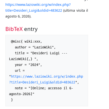
https://www.laziowiki.org/w/index.php?
title=Desideri_Luigi&oldid=483622
(ultima visita il
agosto 6, 2026).
BibTeX
entry
 @misc{ wiki:xxx,

   author = "LazioWiki",

   title = "Desideri Luigi --- 
LazioWiki{,} ",

   year = "2024",

   url = 
"
https://www.laziowiki.org/w/index.php
?title=Desideri_Luigi&oldid=483622
",

   note = "[Online; accesso il 6-
agosto-2026]"
