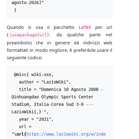
agosto-2026]"

Quando si usa il pacchetto
LaTeX
per url
(
da qualche parte nel
\usepackage{url}
preambolo) che in genere dà indirizzi web
formattati in modo migliore, è preferibile usare il
seguente codice:
 @misc{ wiki:xxx,

   author = "LazioWiki",

   title = "Domenica 10 Agosto 2008 - 
Qinhuangdao Olympic Sports Center 
Stadium, Italia-Corea Sud 3-0 --- 
LazioWiki{,} ",

   year = "2021",

   url = 
"
\url{
https://www.laziowiki.org/w/inde