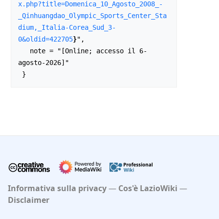
x.php?title=Domenica_10_Agosto_2008_-
_Qinhuangdao_Olympic_Sports_Center_Sta
dium,_Italia-Corea_Sud_3-
0&oldid=422705
}
",

   note = "[Online; accesso il 6-
agosto-2026]"

Informativa sulla privacy
Cos'è LazioWiki
Disclaimer