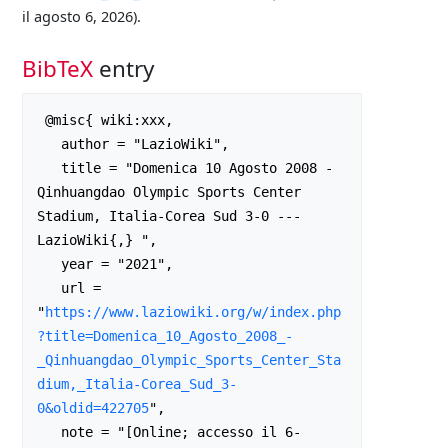
il agosto 6, 2026).
BibTeX
entry
 @misc{ wiki:xxx,

   author = "LazioWiki",

   title = "Domenica 10 Agosto 2008 - 
Qinhuangdao Olympic Sports Center 
Stadium, Italia-Corea Sud 3-0 --- 
LazioWiki{,} ",

   year = "2021",

   url = 
"
https://www.laziowiki.org/w/index.php
?title=Domenica_10_Agosto_2008_-
_Qinhuangdao_Olympic_Sports_Center_Sta
dium,_Italia-Corea_Sud_3-
0&oldid=422705
",

   note = "[Online; accesso il 6-